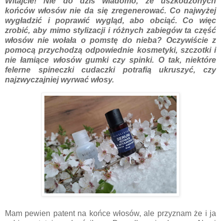
Witajcie! Nie do dziś wiadomo, że uszkodzonych
końców włosów nie da się zregenerować. Co najwyżej
wygładzić i poprawić wygląd, abo obciąć. Co więc
zrobić, aby mimo stylizacji i różnych zabiegów ta część
włosów nie wołała o pomstę do nieba? Oczywiście z
pomocą przychodzą odpowiednie kosmetyki, szczotki i
nie łamiące włosów gumki czy spinki. O tak, niektóre
felerne spineczki cudaczki potrafią ukruszyć, czy
najzwyczajniej wyrwać włosy.
Mam pewien patent na końce włosów, ale przyznam że i ja