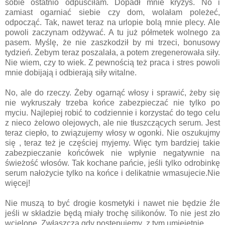
sobie ostatnio odpuściłam. Dopadł mnie kryzys. No i
zamiast ogarniać siebie czy dom, wolałam poleżeć,
odpocząć. Tak, nawet teraz na urlopie bolą mnie plecy. Ale
powoli zaczynam odżywać. A tu już półmetek wolnego za
pasem. Myślę, że nie zaszkodził by mi trzeci, bonusowy
tydzień. Żebym teraz poszalała, a potem zregenerowała siły.
Nie wiem, czy to wiek. Z pewnością też praca i stres powoli
mnie dobijają i odbierają siły witalne.
No, ale do rzeczy. Żeby ogarnąć włosy i sprawić, żeby się
nie wykruszały trzeba końce zabezpieczać nie tylko po
myciu. Najlepiej robić to codziennie i korzystać do tego celu
z nieco żelowo olejowych, ale nie tłuszczących serum. Jest
teraz ciepło, to związujemy włosy w ogonki. Nie oszukujmy
się , teraz też je częściej myjemy. Więc tym bardziej takie
zabezpieczanie końcówek nie wpłynie negatywnie na
świeżość włosów. Tak kochane pańcie, jeśli tylko odrobinkę
serum nałożycie tylko na końce i delikatnie wmasujecie.Nie
więcej!
Nie muszą to być drogie kosmetyki i nawet nie będzie źle
jeśli w składzie będą miały trochę silikonów. To nie jest zło
wcielone. Zwłaszcza gdy postępujemy z tym umiejętnie.