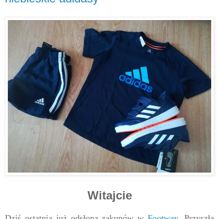
Witajcie
Dziś ostatnia już odsłona zakupów w
Footway
. Przyszła