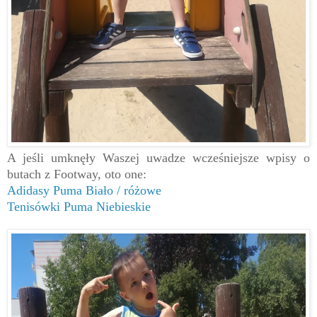
A jeśli umknęły Waszej uwadze wcześniejsze wpisy o
butach z Footway, oto one:
Adidasy Puma Biało / różowe
Tenisówki Puma Niebieskie