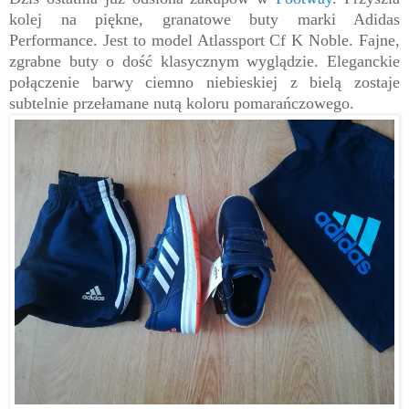
kolej na piękne, granatowe buty marki Adidas
Performance. Jest to model Atlassport Cf K Noble. Fajne,
zgrabne buty o dość klasycznym wyglądzie. Eleganckie
połączenie barwy ciemno niebieskiej z bielą zostaje
subtelnie przełamane nutą koloru pomarańczowego.