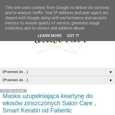
This site uses cookies from Google to deliver its services
and to analyze traffic. Your IP address and user-agent are
shared with Google along with performance and security
metrics to ensure quality of service, generate usage
statistics, and to detect and address abuse.
LEARN MORE
GOT IT
▼
▼
27.06.2018
Maska uzupełniająca keartynę do
włosów zinszczonych Salon Care ,
Smart Keratin od Faberlic