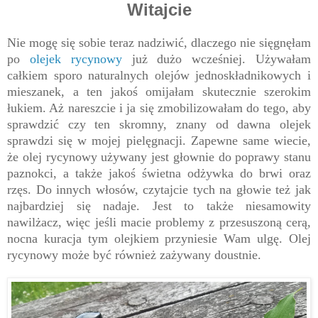
Witajcie
Nie mogę się sobie teraz nadziwić, dlaczego nie sięgnęłam
po
olejek rycynowy
już dużo wcześniej. Używałam
całkiem sporo naturalnych olejów jednoskładnikowych i
mieszanek, a ten jakoś omijałam skutecznie szerokim
łukiem. Aż nareszcie i ja się zmobilizowałam do tego, aby
sprawdzić czy ten skromny, znany od dawna olejek
sprawdzi się w mojej pielęgnacji. Zapewne same wiecie,
że olej rycynowy używany jest głownie do poprawy stanu
paznokci, a także jakoś świetna odżywka do brwi oraz
rzęs. Do innych włosów, czytajcie tych na głowie też jak
najbardziej się nadaje. Jest to także niesamowity
nawilżacz, więc jeśli macie problemy z przesuszoną cerą,
nocna kuracja tym olejkiem przyniesie Wam ulgę. Olej
rycynowy może być również zażywany doustnie.