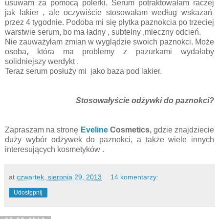
usuwam za pomocą polerki. Serum potraktowałam racze
j
jak lakier , ale oczywiście stosowałam według wskazań
przez 4 tygodnie. Podoba mi się płytka paznokcia po trzecie
j
warstwie serum, bo ma ładny , subtelny ,mleczny odcień.
Nie zauważyłam zmian w wyglądzie swoich paznokci. Może
osoba, która ma problemy z pazurkami wydałaby
solidnie
jszy werdykt .
Teraz serum posłuży mi
jako baza pod lakier.
Stosowałyście odżywki do paznokci?
Zapraszam na stronę
Eveline
Cosmetics,
gdzie znajdziecie
duży wybór odżywek do paznokci, a także wiele innych
interesujących kosmetyków .
at
czwartek, sierpnia 29, 2013
14 komentarzy:
Udostępnij