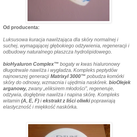
Od producenta:
Luksusowa kuracja nawilżająca dla skóry normalnej i
suchej, wymagającej głębokiego odżywienia, regeneracji i
odbudowy naturalnego płaszcza hydrolipidowego.
bioHyaluron Complex™
bogaty w kwas hialuronowy
długotrwale nawilża i wygładza. Kompleks peptydów
najnowszej generacji
Matrixyl 3000™
pobudza komórki
skóry do odnowy, wzmacnia i ujędrnia naskórek.
bioOlejek
arganowy,
zwany „eliksirem młodości”, regeneruje,
odżywia, dogłębnie nawilża i napina skórę. Kompleks
witamin
(A, E, F)
i
ekstrakt z liści oliwki
poprawiają
elastyczność i miękkość naskórka.