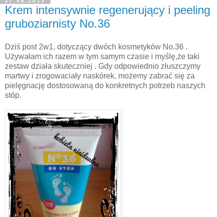
27.08.2013
Krem intensywnie regenerujący i peeling
gruboziarnisty No.36
Dziś post 2w1, dotyczący dwóch kosmetyków No.36 .
Używałam ich razem w tym samym czasie i myślę,że taki
zestaw działa skutecznie
j . Gdy odpowiednio złuszczymy
martwy i zrogowaciały naskórek, możemy zabrać się za
pielęgnac
ję dostosowaną do konkretnych potrzeb naszych
stóp.