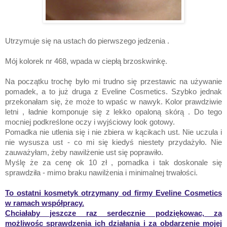
Utrzymuje się na ustach do pierwszego jedzenia .
Mój kolorek nr 468, wpada w ciepłą brzoskwinkę.
Na początku trochę było mi trudno się przestawic na używanie
pomadek, a to już druga z Eveline Cosmetics. Szybko jednak
przekonałam się, że może to wpaśc w nawyk. Kolor prawdziwie
letni , ładnie komponuje się z lekko opaloną skórą . Do tego
mocniej podkreślone oczy i wyjściowy look gotowy.
Pomadka nie utlenia się i nie zbiera w kącikach ust. Nie uczula i
nie wysusza ust - co mi się kiedyś niestety przydażyło. Nie
zauważyłam, żeby nawilżenie ust się poprawiło.
Myślę że za cenę ok 10 zł , pomadka i tak doskonale się
sprawdziła - mimo braku nawilżenia i minimalnej trwałości.
To ostatni kosmetyk otrzymany od firmy Eveline Cosmetics
w ramach współpracy.
Chciałaby jeszcze raz serdecznie podziękowac, za
możliwośc sprawdzenia ich działania i za obdarzenie mojej