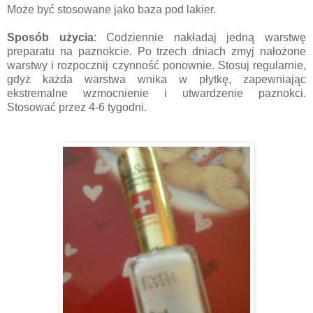
Może być stosowane jako baza pod lakier.
Sposób użycia
: Codziennie nakłada
j
jedną warstwę
preparatu na paznokcie. Po trzech dniach zmy
j nałożone
warstwy i rozpoczni
j czynność ponownie. Stosu
j regularnie,
gdyż każda warstwa wnika w płytkę, zapewnia
jąc
ekstremalne wzmocnienie i utwardzenie paznokci.
Stosować przez 4-6 tygodni.