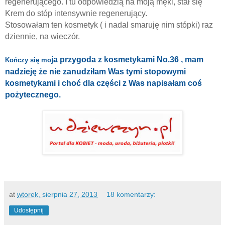
regenerującego. I tu odpowiedzią na moją męki, stał się
Krem do stóp intensywnie regenerujący.
Stosowałam ten kosmetyk ( i nadal smaruję nim stópki) raz
dziennie, na wieczór.
ja przygoda z kosmetykami No.36 , mam
Kończy się mo
nadzieję że nie zanudziłam Was tymi stopowymi
kosmetykami i choć dla części z Was napisałam coś
pożytecznego.
at
wtorek, sierpnia 27, 2013
18 komentarzy:
Udostępnij