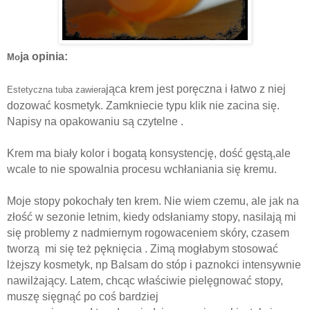
ja opinia:
Mo
jąca krem jest poręczna i łatwo z niej
Estetyczna tuba zawiera
dozować kosmetyk. Zamkniecie typu klik nie zacina się.
Napisy na opakowaniu są czytelne .
Krem ma biały kolor i bogatą konsystencję, dość gęstą,ale
wcale to nie spowalnia procesu wchłaniania się kremu.
Moje stopy pokochały ten krem. Nie wiem czemu, ale jak na
złość w sezonie letnim, kiedy odsłaniamy stopy, nasilają mi
się problemy z nadmiernym rogowaceniem skóry, czasem
tworzą mi się też pęknięcia . Zimą mogłabym stosować
lżejszy kosmetyk, np Balsam do stóp i paznokci intensywnie
nawilżający. Latem, chcąc właściwie pielęgnować stopy,
muszę sięgnąć po coś bardziej