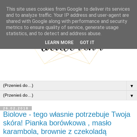
This site uses cookies from Google to deliver its services
and to analyze traffic. Your IP address and user-agent are
shared with Google along with performance and security
metrics to ensure quality of service, generate usage
statistics, and to detect and address abuse.
LEARN MORE
GOT IT
▼
▼
26.02.2018
Biolove - tego własnie potrzebuje Twoja
skóra! Pianka borówkowa , masło
karambola, brownie z czekoladą