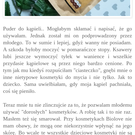
Puder do kąpieli.. Mogłabym skłamać i napisać, że go
używałam. Jednak został mi on podprowadzony przez
młodego. To w sumie i lepiej, gdyż wanny nie posiadam.
A szkoda byłoby moczyć w pomarańczce stopy. Ksawery
lubi jeszcze wymoczyć tyłek w wanience i wszelkie
przydasie kąpielowe są przez niego bardzo cenione. Po
tym jak mu kiedyś rozpuściłam "ciasteczko", gnębi mnie o
inne nietypowe kosmetyki do mycia i nie tylko. Jak to
dziecko. Sama uwielbiałam, gdy moja kąpiel pachniała,
coś się pieniło.
Teraz mnie tu nie zlinczujcie za to, że pozwalam młodemu
używać "dorosłych" kosmetyków. A robię tak i to nie raz.
Masłem też się smarował. Przy kosmetykach Biolove nie
mam obawy, że mogą one niekorzystnie wpłynąć na jego
skórę. Bo wcale te wszystkie dzieciowe kosmetyki nie są