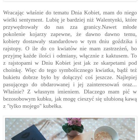
Wracając właśnie do tematu Dnia Kobiet, mam do niego
wielki sentyment. Lubię je bardziej niż Walentynki, które
przywędrowały do nas zza granicy.Nawet młode
pokolenie kojarzy zapewne, że dawno dawno temu,
kobiety dostawały standardowo w tym dniu goździka i
rajstopy. O ile do co kwiatów nie mam zastrzeżeń, bo
przyjmę każde ilości i odmiany, włącznie z kaktusem. To
z rajstopami w Dniu Kobiet jest jak ze skarpetami pod
choinkę. Więc do tego symbolicznego kwiatka, bądź też
bukietu dobrze było by dołączyć coś jeszcze. Najlepiej
pasującego do obdarowanej i jej zainteresowań oraz...
Właśnie? Z własnym imieniem. Dlaczego mam pić w
bezosobowym kubku, jak mogę cieszyć się ulubioną kawą
z "tylko mojego" kubełka.