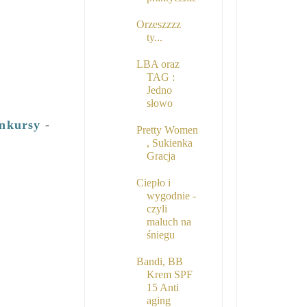
Orzeszzzz
ty...
LBA oraz
TAG :
Jedno
słowo
nkursy
-
Pretty Women
, Sukienka
Gracja
Ciepło i
wygodnie -
czyli
maluch na
śniegu
Bandi, BB
Krem SPF
15 Anti
aging