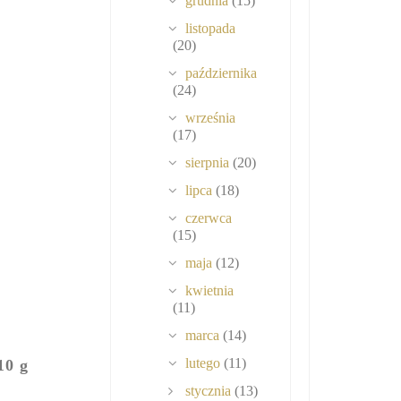
grudnia
(15)
listopada
(20)
października
(24)
września
(17)
sierpnia
(20)
lipca
(18)
czerwca
(15)
maja
(12)
kwietnia
(11)
marca
(14)
lutego
(11)
10 g
stycznia
(13)