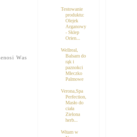
Testowanie
produktu:
Olejek
Arganowy
- Sklep
Orien...
Wellreal,
Balsam do
zenosi Was
rąk i
paznokci
Mleczko
Palmowe
Verona,Spa
Perfection,
Masło do
ciała
Zielona
herb...
Witam w