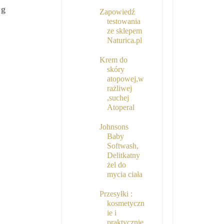
 g
Zapowiedź
testowania
ze sklepem
Naturica.pl
Krem do
skóry
atopowej,w
rażliwej
,suchej
Atoperal
Johnsons
Baby
Softwash,
Delitkatny
żel do
mycia ciała
Przesyłki :
kosmetyczn
ie i
praktycznie