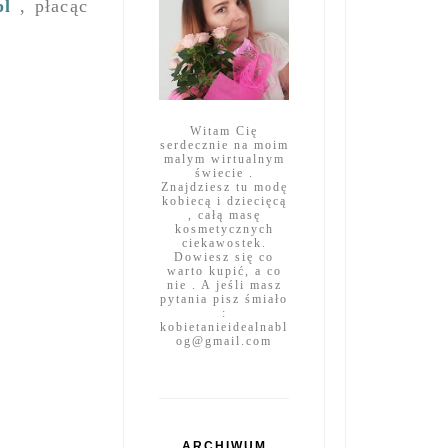
pl
, płacąc
Witam Cię
serdecznie na moim
malym wirtualnym
świecie .
Znajdziesz tu modę
kobiecą i dziecięcą
, całą masę
kosmetycznych
ciekawostek.
Dowiesz się co
warto kupić, a co
nie . A jeśli masz
pytania pisz śmiało
:
kobietanieidealnabl
og@gmail.com
ARCHIWUM