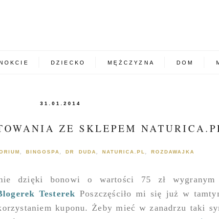
NOKCIE
DZIECKO
MĘŻCZYZNA
DOM
31.01.2014
TOWANIA ZE SKLEPEM NATURICA.P
ORIUM
BINGOSPA
DR DUDA
NATURICA.PL
ROZDAWAJKA
,
,
,
,
nie dzięki bonowi o wartości 75 zł wygranym
Blogerek Testerek
Poszczęściło mi się już w tamty
korzystaniem kuponu. Żeby mieć w zanadrzu taki s