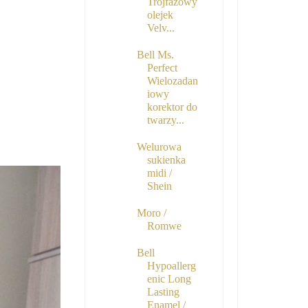
Trójfazowy
olejek
Velv...
Bell Ms.
Perfect
Wielozadan
iowy
korektor do
twarzy...
Welurowa
sukienka
midi /
Shein
Moro /
Romwe
Bell
Hypoallerg
enic Long
Lasting
Enamel /