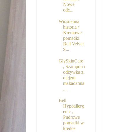
Nowe
odc...
Wiosnenna
historia /
Kremowe
pomadki
Bell Velvet
S...
GlySkinCare
, Szampon i
odżywka z
olejem
makadamia
...
Bell
Hypoallerg
enic ,
Pudrowe
pomadki w
kredce