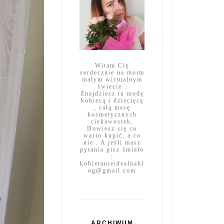
Witam Cię
serdecznie na moim
malym wirtualnym
świecie .
Znajdziesz tu modę
kobiecą i dziecięcą
, całą masę
kosmetycznych
ciekawostek.
Dowiesz się co
warto kupić, a co
nie . A jeśli masz
pytania pisz śmiało
:
kobietanieidealnabl
og@gmail.com
ARCHIWUM