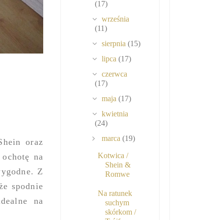
(17)
września
(11)
sierpnia
(15)
lipca
(17)
czerwca
(17)
maja
(17)
kwietnia
(24)
marca
(19)
Shein oraz
Kotwica /
 ochotę na
Shein &
wygodne. Z
Romwe
że spodnie
Na ratunek
idealne na
suchym
skórkom /