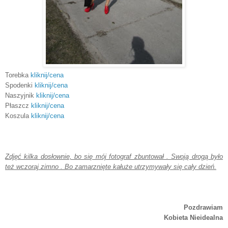
Torebka
kliknij/cena
Spodenki
kliknij/cena
Naszyjnik
kliknij/cena
Płaszcz
kliknij/cena
Koszula
kliknij/cena
Zdjęć kilka dosłownie, bo się mój fotograf zbuntował . Swoją drogą było
też wczoraj zimno . Bo zamarznięte kałuże utrzymywały się cały dzień.
Pozdrawiam
Kobieta Nieidealna