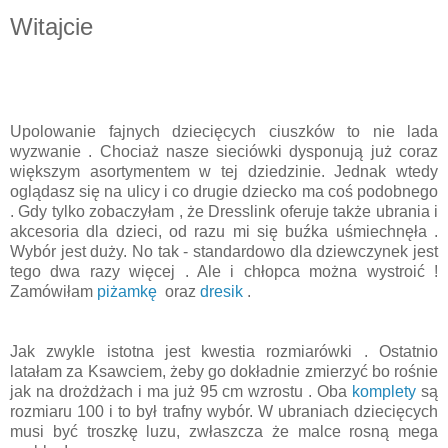
Witajcie
Upolowanie fajnych dziecięcych ciuszków to nie lada
wyzwanie . Chociaż nasze sieciówki dysponują już coraz
większym asortymentem w tej dziedzinie. Jednak wtedy
oglądasz się na ulicy i co drugie dziecko ma coś podobnego
. Gdy tylko zobaczyłam , że Dresslink oferuje także ubrania i
akcesoria dla dzieci, od razu mi się buźka uśmiechnęła .
Wybór jest duży. No tak - standardowo dla dziewczynek jest
tego dwa razy więcej . Ale i chłopca można wystroić !
Zamówiłam
piżamkę
oraz
dresik
.
Jak zwykle istotna jest kwestia rozmiarówki . Ostatnio
latałam za Ksawciem, żeby go dokładnie zmierzyć bo rośnie
jak na drożdżach i ma już 95 cm wzrostu . Oba
komplety
są
rozmiaru 100 i to był trafny wybór. W ubraniach dziecięcych
musi być troszkę luzu, zwłaszcza że malce rosną mega