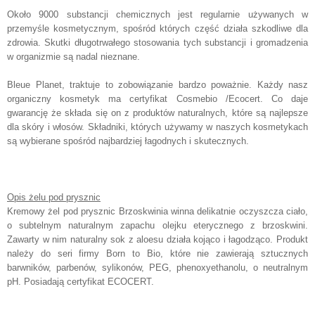
Około 9000 substancji chemicznych jest regularnie używanych w
przemyśle kosmetycznym, spośród których część działa szkodliwe dla
zdrowia. Skutki długotrwałego stosowania tych substancji i gromadzenia
w organizmie są nadal nieznane.
Bleue Planet, traktuje to zobowiązanie bardzo poważnie. Każdy nasz
organiczny kosmetyk ma certyfikat Cosmebio /Ecocert. Co daje
gwarancję że składa się on z produktów naturalnych, które są najlepsze
dla skóry i włosów. Składniki, których używamy w naszych kosmetykach
są wybierane spośród najbardziej łagodnych i skutecznych.
Opis żelu pod prysznic
Kremowy żel pod prysznic Brzoskwinia winna delikatnie oczyszcza ciało,
o subtelnym naturalnym zapachu olejku eterycznego z brzoskwini.
Zawarty w nim naturalny sok z aloesu działa kojąco i łagodząco. Produkt
należy do seri firmy Born to Bio, które nie zawierają sztucznych
barwników, parbenów, sylikonów, PEG, phenoxyethanolu, o neutralnym
pH. Posiadają certyfikat ECOCERT.