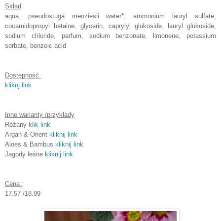
Skład
aqua, pseudostuga menziesii water*, ammonium lauryl sulfate,
cocamidopropyl betaine, glycerin, caprylyl glukoside, lauryl glukoside,
sodium chloride, parfum, sodium benzonate, limonene, potassium
sorbate, benzoic acid
Dostępność
kliknj link
Inne warianty /przykłady
Różany
klik link
Argan & Orient
kliknij link
Aloes & Bambus
kliknij link
Jagody leśne
kliknij link
Cena
:
17.57 /18.99