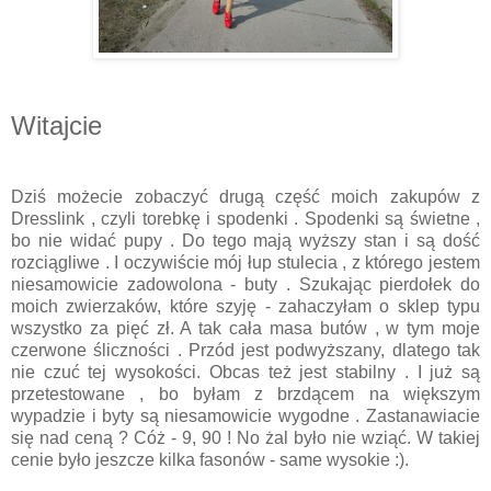
Witajcie
Dziś możecie zobaczyć drugą część moich zakupów z
Dresslink , czyli torebkę i spodenki . Spodenki są świetne ,
bo nie widać pupy . Do tego mają wyższy stan i są dość
rozciągliwe . I oczywiście mój łup stulecia , z którego jestem
niesamowicie zadowolona - buty . Szukając pierdołek do
moich zwierzaków, które szyję - zahaczyłam o sklep typu
wszystko za pięć zł. A tak cała masa butów , w tym moje
czerwone śliczności . Przód jest podwyższany, dlatego tak
nie czuć tej wysokości. Obcas też jest stabilny . I już są
przetestowane , bo byłam z brzdącem na większym
wypadzie i byty są niesamowicie wygodne . Zastanawiacie
się nad ceną ? Cóż - 9, 90 ! No żal było nie wziąć. W takiej
cenie było jeszcze kilka fasonów - same wysokie :).