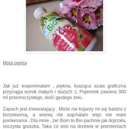
Moja opinia
Jak już wspominałam , piękna, kusząca szata graficzna
przyciąga wzrok małych i dużych :). Pojemnik zawiera 300
ml przezroczystego, dość gęstego żelu .
Zapach jest zniewalający . Może nie kojarzy mi się bardzo z
brzoskwinią, a winnej nie wąchałam więc nie mam
porównania . Dla mnie , żel Born to Bio pachnie jak dojrzała,
soczysta gruszka. Taka co wisi na drzewie w promieniach