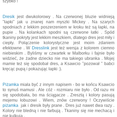
szybko !
Dresik
jest dwukolorowy . Na czerwonej bluzie widnieją
"łapki" jak u znanej nam myszki Mickey . Na szarych
spodniach z lekkim poszerzeniem w kroku też są łapki, na
pupie . Na kolankach spodni są czerwone łatki . Spód
tkaniny pokryty jest lekkim meszkiem, dlatego dres jest miły i
ciepły. Połączenie kolorystyczne jest moim zdaniem
efektowne . W
Dresslink
jest też wersja z kolorem ciemno
niebieskim . Byliśmy w czwartek w Malborku i fajnie było
widzieć, że żadne dziecko nie ma takiego ubranka . Mojej
mamie też się spodobał dres, a Ksawcio "pozował " babci
kręcąc pupą i pokazując łapki :).
Piżamka
miała być z innym napisem - bo w końcu Ksawcio
to synuś mamusi . Ale cóż - rozmiaru nie było . Od razu mi
się spodobała, bo ma ściągacze . Zresztą i kolory pasują
mojemu łobuzowi . Wiem, znów czerwony ! Oczywiście
piżamka
jak i dresik były prane . Dres już nawet dwa razy .
Kolory nie bledną i nie farbują . Tkaniny się nie mechacą i
nie kulkują .