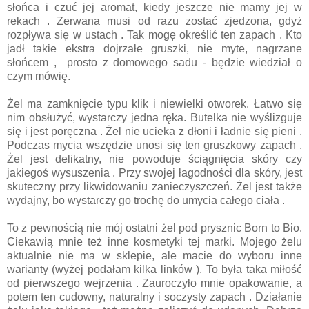
słońca i czuć jej aromat, kiedy jeszcze nie mamy jej w
rekach . Zerwana musi od razu zostać zjedzona, gdyż
rozpływa się w ustach . Tak mogę określić ten zapach . Kto
jadł takie ekstra dojrzałe gruszki, nie myte, nagrzane
słońcem , prosto z domowego sadu - będzie wiedział o
czym mówię.
Żel ma zamknięcie typu klik i niewielki otworek. Łatwo się
nim obsłużyć, wystarczy jedna ręka. Butelka nie wyślizguje
się i jest poręczna . Żel nie ucieka z dłoni i ładnie się pieni .
Podczas mycia wszędzie unosi się ten gruszkowy zapach .
Żel jest delikatny, nie powoduje ściągnięcia skóry czy
jakiegoś wysuszenia . Przy swojej łagodności dla skóry, jest
skuteczny przy likwidowaniu zanieczyszczeń. Żel jest także
wydajny, bo wystarczy go trochę do umycia całego ciała .
To z pewnością nie mój ostatni żel pod prysznic Born to Bio.
Ciekawią mnie też inne kosmetyki tej marki. Mojego żelu
aktualnie nie ma w sklepie, ale macie do wyboru inne
warianty (wyżej podałam kilka linków ). To była taka miłość
od pierwszego wejrzenia . Zauroczyło mnie opakowanie, a
potem ten cudowny, naturalny i soczysty zapach . Działanie