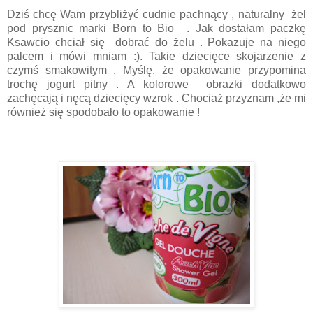
Dziś chcę Wam przybliżyć cudnie pachnący , naturalny żel
pod prysznic marki Born to Bio . Jak dostałam paczkę
Ksawcio chciał się dobrać do żelu . Pokazuje na niego
palcem i mówi mniam :). Takie dziecięce skojarzenie z
czymś smakowitym . Myślę, że opakowanie przypomina
trochę jogurt pitny . A kolorowe obrazki dodatkowo
zachęcają i nęcą dziecięcy wzrok . Chociaż przyznam ,że mi
również się spodobało to opakowanie !