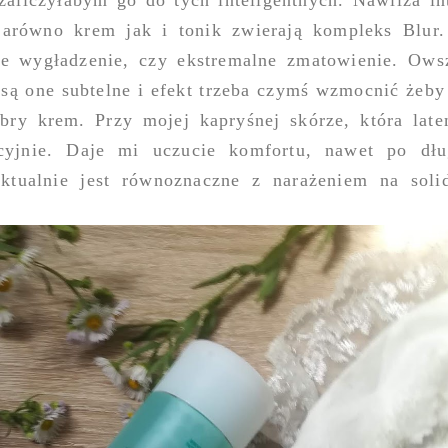
zaliczyłabym go do tych inteligentnych. Nawilża in
Zarówno krem jak i tonik zwierają kompleks Blur
zne wygładzenie, czy ekstremalne zmatowienie. Ow
 są one subtelne i efekt trzeba czymś wzmocnić żeby
obry krem. Przy mojej kapryśnej skórze, która late
lacyjnie. Daje mi uczucie komfortu, nawet po dł
ktualnie jest równoznaczne z narażeniem na sol