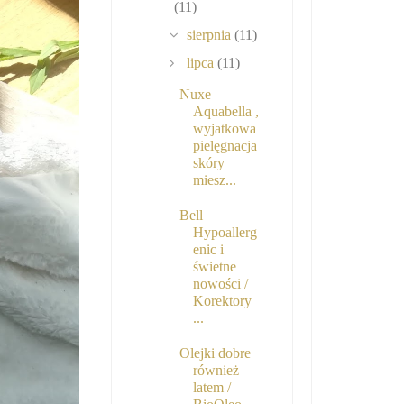
(11)
sierpnia
(11)
lipca
(11)
Nuxe
Aquabella ,
wyjatkowa
pielęgnacja
skóry
miesz...
Bell
Hypoallerg
enic i
świetne
nowości /
Korektory
...
Olejki dobre
również
latem /