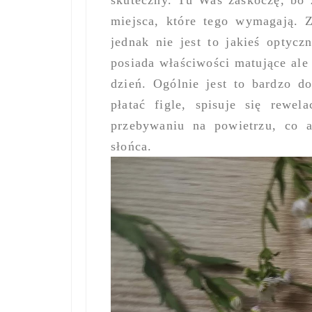
skuteczny. Tu Was zaskoczę, bo 
miejsca, które tego wymagają. 
jednak nie jest to jakieś optyc
posiada właściwości matujące ale
dzień. Ogólnie jest to bardzo d
płatać figle, spisuje się rewe
przebywaniu na powietrzu, co a
słońca.