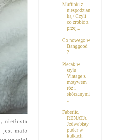
Muffinki z
niespodzian
ką / Czyli
co zrobić z
przej...
Co nowego w
Banggood
?
Plecak w
stylu
Vintage z
motywem
róż i
skórzanymi
...
Faberlic,
RENATA
 nietłusta
Jedwabisty
puder w
 jest mało
kulkach