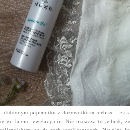
ulubionym pojemniku z dozownikiem airless. Lekka,
ię go latem rewelacyjnie. Nie oznacza to jednak, że