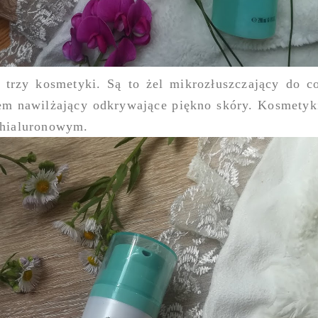
 trzy kosmetyki. Są to żel mikrozłuszczający do c
rem nawilżający odkrywające piękno skóry. Kosmetyki
e hialuronowym.