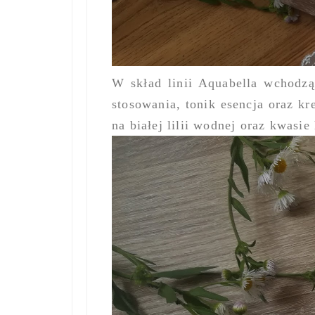
W skład linii Aquabella wchodzą
stosowania, tonik esencja oraz k
na białej lilii wodnej oraz kwasi