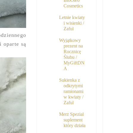
BioOleo
Cosmetics
Letnie kwiaty
i wisienki /
Zaful
odziennego
Wyjątkowy
 oparte są
prezent na
Rocznicę
Ślubu /
MyGiftDN
A
Sukienka z
odkrytymi
ramionami
w kwiaty /
Zaful
Merz Spezial
suplement
który działa