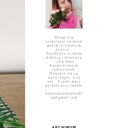
Witam Cię
serdecznie na moim
malym wirtualnym
świecie .
Znajdziesz tu modę
kobiecą i dziecięcą
, całą masę
kosmetycznych
ciekawostek.
Dowiesz się co
warto kupić, a co
nie . A jeśli masz
pytania pisz śmiało
:
kobietanieidealnabl
og@gmail.com
ARCHIWUM