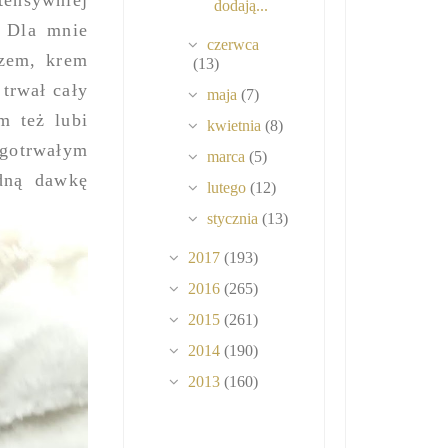
tensywniej
dodają...
. Dla mnie
czerwca
szem, krem
(13)
 trwał cały
maja
(7)
m też lubi
kwietnia
(8)
ugotrwałym
marca
(5)
idną dawkę
lutego
(12)
stycznia
(13)
2017
(193)
2016
(265)
2015
(261)
2014
(190)
2013
(160)