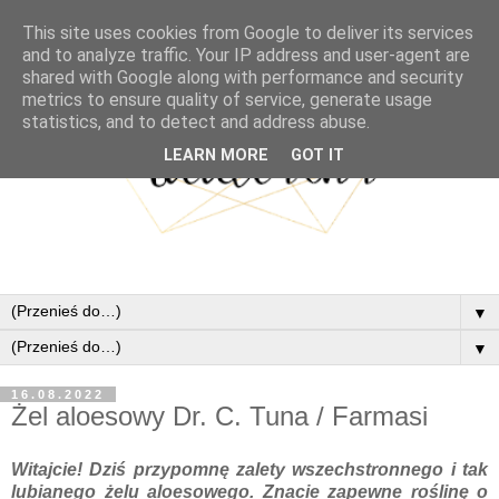
This site uses cookies from Google to deliver its services
and to analyze traffic. Your IP address and user-agent are
shared with Google along with performance and security
metrics to ensure quality of service, generate usage
statistics, and to detect and address abuse.
LEARN MORE
GOT IT
▼
▼
16.08.2022
Żel aloesowy Dr. C. Tuna / Farmasi
Witajcie! Dziś przypomnę zalety wszechstronnego i tak
lubianego żelu aloesowego. Znacie zapewne roślinę o