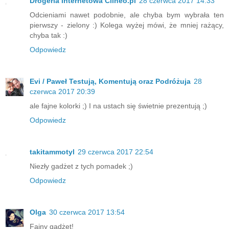
Drogeria Internetowa Clineo.pl
28 czerwca 2017 14:33
Odcieniami nawet podobnie, ale chyba bym wybrała ten
pierwszy - zielony :) Kolega wyżej mówi, że mniej rażący,
chyba tak :)
Odpowiedz
Evi / Paweł Testują, Komentują oraz Podróżuja
28
czerwca 2017 20:39
ale fajne kolorki ;) I na ustach się świetnie prezentują ;)
Odpowiedz
takitammotyl
29 czerwca 2017 22:54
Niezły gadżet z tych pomadek ;)
Odpowiedz
Olga
30 czerwca 2017 13:54
Fajny gadżet!