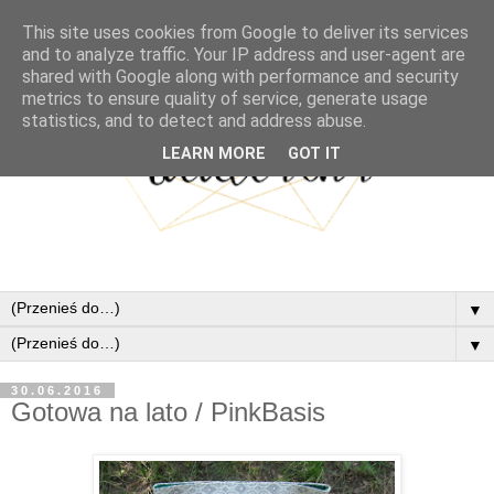
This site uses cookies from Google to deliver its services
and to analyze traffic. Your IP address and user-agent are
shared with Google along with performance and security
metrics to ensure quality of service, generate usage
statistics, and to detect and address abuse.
LEARN MORE
GOT IT
▼
▼
30.06.2016
Gotowa na lato / PinkBasis