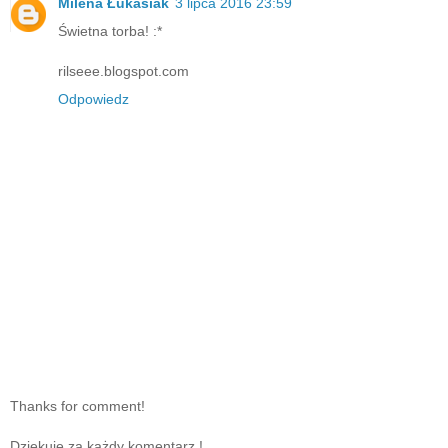
Milena Łukasiak
3 lipca 2016 23:59
Świetna torba! :*
rilseee.blogspot.com
Odpowiedz
Thanks for comment!
Dziękuję za każdy komentarz !