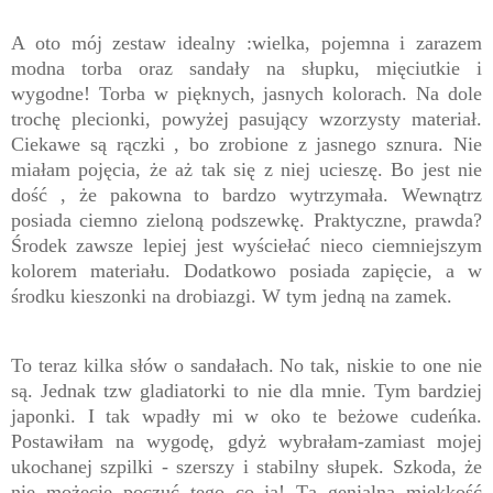
A oto mój zestaw idealny :wielka, pojemna i zarazem
modna torba oraz sandały na słupku, mięciutkie i
wygodne! Torba w pięknych, jasnych kolorach. Na dole
trochę plecionki, powyżej pasujący wzorzysty materiał.
Ciekawe są rączki , bo zrobione z jasnego sznura. Nie
miałam pojęcia, że aż tak się z niej ucieszę. Bo jest nie
dość , że pakowna to bardzo wytrzymała. Wewnątrz
posiada ciemno zieloną podszewkę. Praktyczne, prawda?
Środek zawsze lepiej jest wyściełać nieco ciemniejszym
kolorem materiału. Dodatkowo posiada zapięcie, a w
środku kieszonki na drobiazgi. W tym jedną na zamek.
To teraz kilka słów o sandałach. No tak, niskie to one nie
są. Jednak tzw gladiatorki to nie dla mnie. Tym bardziej
japonki. I tak wpadły mi w oko te beżowe cudeńka.
Postawiłam na wygodę, gdyż wybrałam-zamiast mojej
ukochanej szpilki - szerszy i stabilny słupek. Szkoda, że
nie możecie poczuć tego co ja! Tą genialną miękkość