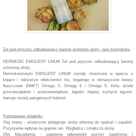
Żel pod prysznic odbudowujący barierę ochronną skóry -opis kosmetyku
DERMEDIC EMOLIENT LINUM Żel pod prysznic odbudowujący barierę
ochronną skóry
Dermokosmetyki EMOLIENT LINUM zostały stworzone w oparciu o
kojące i odżywcze właściwości lnu, bogatego w nienasycone kwasy
tłuszczowe (NNKT) Omega 3, Omega 6 i Omega 9, który działa
przeciwzapalnie i przeciwświądowo, łagodzi objawy suchych egzem,
hamuje rozwój patogennych bakterii.
Podstawowe składniki:
Olej lniany - skutecznie pielęgnuje skórę skłonną do spękań i zapaleń.
Pozytywnie wpływa na gojenie ran. Wygładza i zmiękcza skórę.
Olej Macadamia - zapewnia odpowiedni poziom nawilżenia i