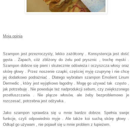
Moja opinia
Szampon jest przezroczysty, lekko zażółcony . Konsystencja jest dość
gęsta . Zapach, cóż zbliżony do żelu pod prysznic , trochę męski .
Szampon dobrze się pieni i skutecznie odświeża i oczyszcza włosy oraz
skórę głowy . Przez noszenie czapki, częściej myję czuprynę i nie chcę
jej dodatkowo podrażniać . Dlatego wybrałam szampon Emolient Linum
Dermedic , który jest wyjątkowo łagodny . Mogę go używać tak często ,
jak potrzebuję . Nie powoduje też nadprodukcji sebum, czy zwiększonego
przetłuszczania . Nie plącze włosów, ale żeby bezproblemowo je
rozczesać, potrzebna jest odżywka .
Jako szampon sprawdza się u mnie bardzo dobrze. Spełnia swoje
funkcje, czyli odpowiednio myje . Ale także koi suchą skórę głowy .
Odkąd go używam , nie pojawił się u mnie problem z łupieżem.