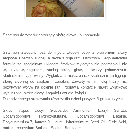
Szampon do włosów chroniący skórę głowy - o kosmetyku
Szampon zalecany jest do mycia włosów osób z problemem skóry
atopowej i bardzo suchej, a także z objawami łuszczycy. Jego delikatna
formuła ze specjalnym układem środków myjących nie podrażnia i nie
wysusza wymagającej, suchej skóry głowy i twarzy jednocześnie
skutecznie myjąc włosy. Wygładza, zmiękcza oraz skutecznie pielęgnuje
skórę skłonną do spękań i zapaleń. Zawarty w nim olej lniany ma
pozytywny wpływ na gojenie ran. Poprawia kondycję nawet wyjątkowo
wysuszonej skóry głowy. Łagodzi uczucie świądu.
Do codziennego stosowania również dla dzieci powyżej 3-go roku życia.
Skład: Aqua, Decyl Glucoside, Ammonium Lauryl Sulfate,
Cocamidopropyl Hydroxysultaine, Cocamidopropyl Betaine,
Polyquaternium-7, laureth-9, Linum Usitatissimum Seed Oil, Citric Acid,
parfum, potassium Sorbate, Sodium Benzoate.