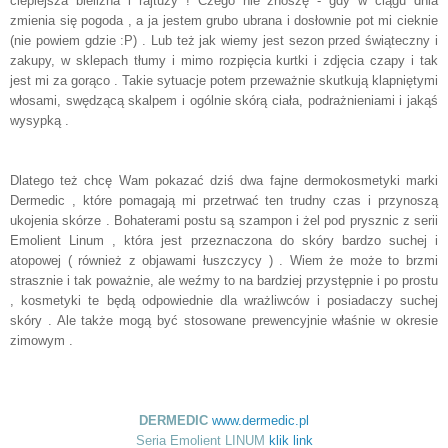
cieplejsza bielizna i rajtuzy ! Czego nie znoszę - gdy w ciągu dnia
zmienia się pogoda , a ja jestem grubo ubrana i dosłownie pot mi cieknie
(nie powiem gdzie :P) . Lub też jak wiemy jest sezon przed świąteczny i
zakupy, w sklepach tłumy i mimo rozpięcia kurtki i zdjęcia czapy i tak
jest mi za gorąco . Takie sytuacje potem przeważnie skutkują klapniętymi
włosami, swędzącą skalpem i ogólnie skórą ciała, podrażnieniami i jakąś
wysypką .
Dlatego też chcę Wam pokazać dziś dwa fajne dermokosmetyki marki
Dermedic , które pomagają mi przetrwać ten trudny czas i przynoszą
ukojenia skórze . Bohaterami postu są szampon i żel pod prysznic z serii
Emolient Linum , która jest przeznaczona do skóry bardzo suchej i
atopowej ( również z objawami łuszczycy ) . Wiem że może to brzmi
strasznie i tak poważnie, ale weźmy to na bardziej przystępnie i po prostu
, kosmetyki te będą odpowiednie dla wrażliwców i posiadaczy suchej
skóry . Ale także mogą być stosowane prewencyjnie właśnie w okresie
zimowym .
DERMEDIC
www.dermedic.pl
Seria Emolient LINUM
klik link