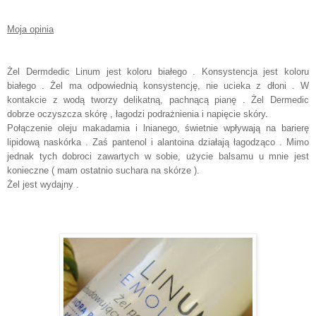
Moja opinia
Żel Dermdedic Linum jest koloru białego . Konsystencja jest koloru
białego . Żel ma odpowiednią konsystencję, nie ucieka z dłoni . W
kontakcie z wodą tworzy delikatną, pachnącą pianę . Żel Dermedic
dobrze oczyszcza skórę , łagodzi podrażnienia i napięcie skóry.
Połączenie oleju makadamia i lnianego, świetnie wpływają na barierę
lipidową naskórka . Zaś pantenol i alantoina działają łagodząco . Mimo
jednak tych dobroci zawartych w sobie, użycie balsamu u mnie jest
konieczne ( mam ostatnio suchara na skórze ).
Żel jest wydajny .