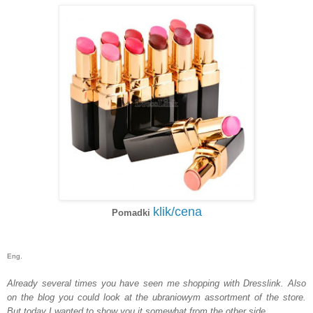
klik/cena
Pomadki
Eng.
Already
several times
you have seen
me
shopping with
Dresslink
.
Also
on the blog
you could
look at the
ubraniowym
assortment
of the
store.
But today
I wanted
to show you
it
somewhat
from the other side
.