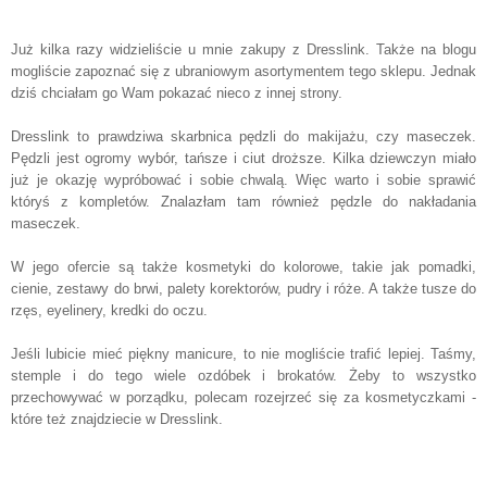
Już kilka razy widzieliście u mnie zakupy z Dresslink. Także na blogu
mogliście zapoznać się z ubraniowym asortymentem tego sklepu. Jednak
dziś chciałam go Wam pokazać nieco z innej strony.
Dresslink to prawdziwa skarbnica pędzli do makijażu, czy maseczek.
Pędzli jest ogromy wybór, tańsze i ciut droższe. Kilka dziewczyn miało
już je okazję wypróbować i sobie chwalą. Więc warto i sobie sprawić
któryś z kompletów. Znalazłam tam również pędzle do nakładania
maseczek.
W jego ofercie są także kosmetyki do kolorowe, takie jak pomadki,
cienie, zestawy do brwi, palety korektorów, pudry i róże. A także tusze do
rzęs, eyelinery, kredki do oczu.
Jeśli lubicie mieć piękny manicure, to nie mogliście trafić lepiej. Taśmy,
stemple i do tego wiele ozdóbek i brokatów. Żeby to wszystko
przechowywać w porządku, polecam rozejrzeć się za kosmetyczkami -
które też znajdziecie w Dresslink.