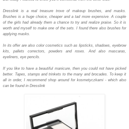
Dresslink
is a real
treasure trove of
makeup brushes
,
and
masks
.
Brushes
is
a huge
choice
, cheaper and
a tad
more expensive.
A couple
of
the girls
had
already
them
a chance to try
and realize
praise
.
So
it is
worth
and
myself
to make
one of the
sets.
I found
there
also
brushes
for
applying
masks
.
In
its
offer are
also
color
cosmetics
such as
lipsticks
, shadows,
eyebrow
kits
, pallets
correctors
, powders
and roses.
And also
mascaras
,
eyeliners
,
eye pencils
.
If you like
to have a beautiful
manicure
, then
you could not have
picked
better
.
Tapes
, stamps
and
trinkets
to the
many
and
brocades
.
To
keep
it
all
in
order
, I recommend
shop around for
kosmetyczkami
-
which
also
can be found in
Dresslink