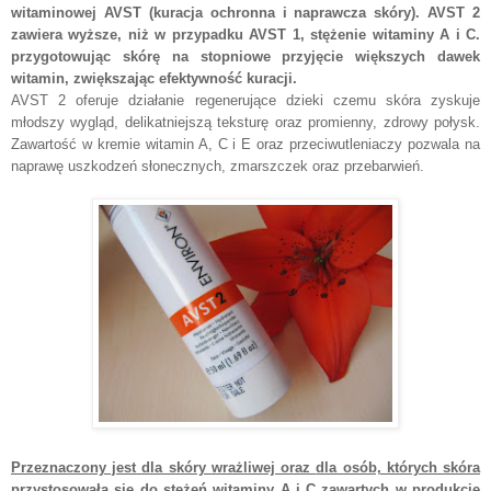
witaminowej AVST (kuracja ochronna i naprawcza skóry). AVST 2
zawiera wyższe, niż w przypadku AVST 1, stężenie witaminy A i C.
przygotowując skórę na stopniowe przyjęcie większych dawek
witamin, zwiększając efektywność kuracji.
AVST 2 oferuje działanie regenerujące dzieki czemu skóra zyskuje
młodszy wygląd, delikatniejszą teksturę oraz promienny, zdrowy połysk.
Zawartość w kremie witamin A, C i E oraz przeciwutleniaczy pozwala na
naprawę uszkodzeń słonecznych, zmarszczek oraz przebarwień
.
Przeznaczony jest dla skóry wrażliwej oraz
dla osób, których skóra
przystosowała się do stężeń witaminy A i C zawartych w produkcie