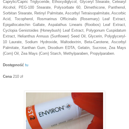
Caprylic/Capric Triglyceride, Ethoxydiglycol, Glyceryl Stearate, Cetearyl
Alcohol, PEG-100 Stearate, Polysorbate 60, Dimethicone, Panthenol,
Sorbitan Stearate, Retinyl Palmitate, Ascorbyl Tetraisopalmitate, Ascorbic
Acid, Tocopherol, Rosmarinus Officinalis (Rosemary) Leaf Extract,
Epigallocatechin Gallate, Aspalathus Linearis (Rooibos) Leaf Extract,
Cyclopia Genistoides (Honeybush) Leaf Extract, Polygonum Cuspidatum
Extract, Helianthus Annuus (Sunflower) Seed Oil, Glycerin, Polyglyceryl-
10 Laurate, Sodium Hydroxide, Maltodextrin, Beta-Carotene, Ascorbyl
Palmitate, Xanthan Gum, Disodium EDTA, Gelatin, Sucrose, Zea Mays
(Corn) Oil, Zea Mays (Corn) Starch, Methylparaben, Propylparaben.
Dostępność
tu
Cena
210 zł