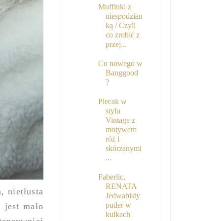
Muffinki z
niespodzian
ką / Czyli
co zrobić z
przej...
Co nowego w
Banggood
?
Plecak w
stylu
Vintage z
motywem
róż i
skórzanymi
...
Faberlic,
RENATA
 nietłusta
Jedwabisty
puder w
 jest mało
kulkach