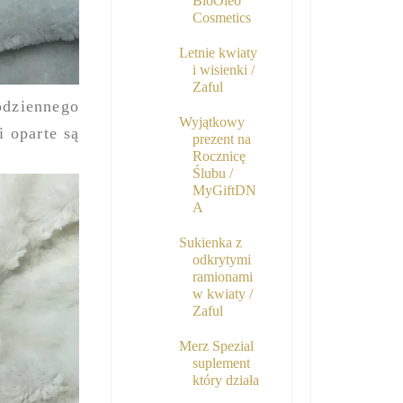
BioOleo
Cosmetics
Letnie kwiaty
i wisienki /
Zaful
odziennego
Wyjątkowy
 oparte są
prezent na
Rocznicę
Ślubu /
MyGiftDN
A
Sukienka z
odkrytymi
ramionami
w kwiaty /
Zaful
Merz Spezial
suplement
który działa