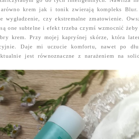
zaliczyłabym go do tych inteligentnych. Nawilża in
Zarówno krem jak i tonik zwierają kompleks Blur
zne wygładzenie, czy ekstremalne zmatowienie. Ow
 są one subtelne i efekt trzeba czymś wzmocnić żeby
obry krem. Przy mojej kapryśnej skórze, która late
lacyjnie. Daje mi uczucie komfortu, nawet po dł
ktualnie jest równoznaczne z narażeniem na sol