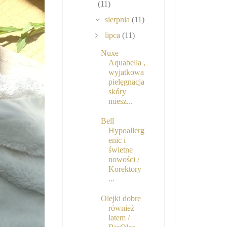
(11)
sierpnia
(11)
lipca
(11)
Nuxe
Aquabella ,
wyjatkowa
pielęgnacja
skóry
miesz...
Bell
Hypoallerg
enic i
świetne
nowości /
Korektory
...
Olejki dobre
również
latem /