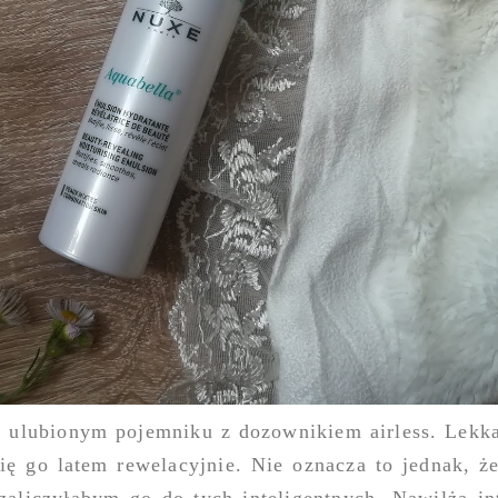
ulubionym pojemniku z dozownikiem airless. Lekka,
ię go latem rewelacyjnie. Nie oznacza to jednak, że