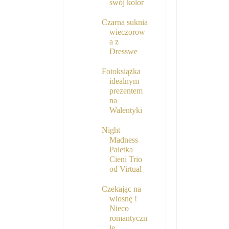
swój kolor
Czarna suknia
wieczorow
a z
Dresswe
Fotoksiążka
idealnym
prezentem
na
Walentyki
Night
Madness
Paletka
Cieni Trio
od Virtual
Czekając na
wiosnę !
Nieco
romantyczn
ie