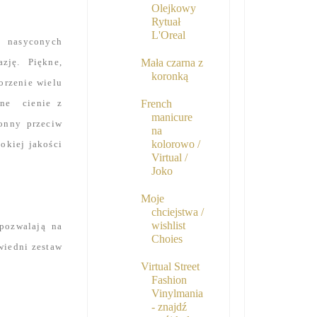
Olejkowy
Rytuał
L'Oreal
o nasyconych
zję. Piękne,
Mała czarna z
koronką
orzenie wielu
tne cienie z
French
manicure
ronny przeciw
na
kolorowo /
okiej jakości
Virtual /
Joko
Moje
chciejstwa /
wishlist
 pozwalają na
Choies
wiedni zestaw
Virtual Street
Fashion
Vinylmania
- znajdź