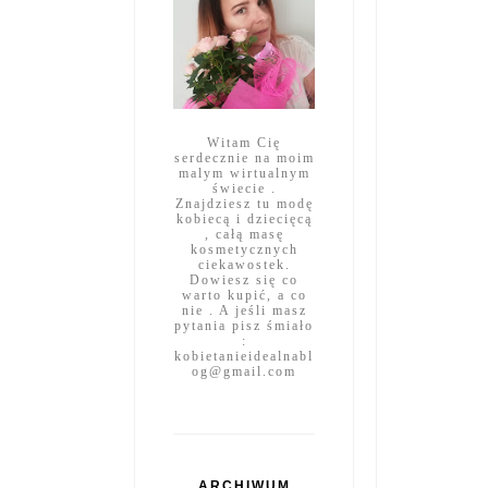
Witam Cię
serdecznie na moim
malym wirtualnym
świecie .
Znajdziesz tu modę
kobiecą i dziecięcą
, całą masę
kosmetycznych
ciekawostek.
Dowiesz się co
warto kupić, a co
nie . A jeśli masz
pytania pisz śmiało
:
kobietanieidealnabl
og@gmail.com
ARCHIWUM