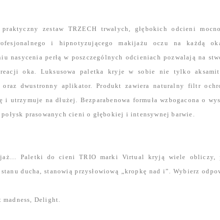
o praktyczny zestaw TRZECH trwałych, głębokich odcieni mocn
ofesjonalnego i hipnotyzującego makijażu oczu na każdą oka
niu nasycenia perłą w poszczególnych odcieniach pozwalają na stw
reacji oka. Luksusowa paletka kryje w sobie nie tylko aksami
 oraz dwustronny aplikator. Produkt zawiera naturalny filtr och
ę i utrzymuje na dłużej. Bezparabenowa formuła wzbogacona o wys
połysk prasowanych cieni o głębokiej i intensywnej barwie.
ijaż… Paletki do cieni TRIO marki Virtual kryją wiele obliczy,
 stanu ducha, stanowią przysłowiową „kropkę nad i”. Wybierz odpo
t madness, Delight.