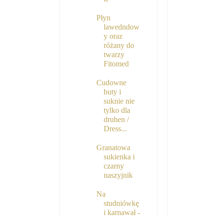
Płyn
lawedndow
y oraz
różany do
twarzy
Fitomed
Cudowne
buty i
suknie nie
tylko dla
druhen /
Dress...
Granatowa
sukienka i
czarny
naszyjnik
Na
studniówkę
i karnawał -