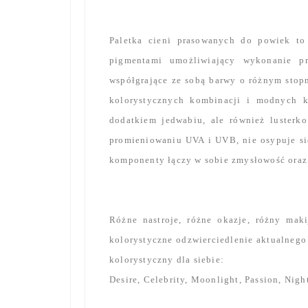
Paletka cieni prasowanych do powiek t
pigmentami umożliwiający wykonanie pr
współgrające ze sobą barwy o różnym stop
kolorystycznych kombinacji i modnych k
dodatkiem jedwabiu, ale również lusterko
promieniowaniu UVA i UVB, nie osypuje si
komponenty łączy w sobie zmysłowość oraz 
Różne nastroje, różne okazje, różny mak
kolorystyczne odzwierciedlenie aktualnego
kolorystyczny dla siebie:
Desire, Celebrity, Moonlight, Passion, Nigh