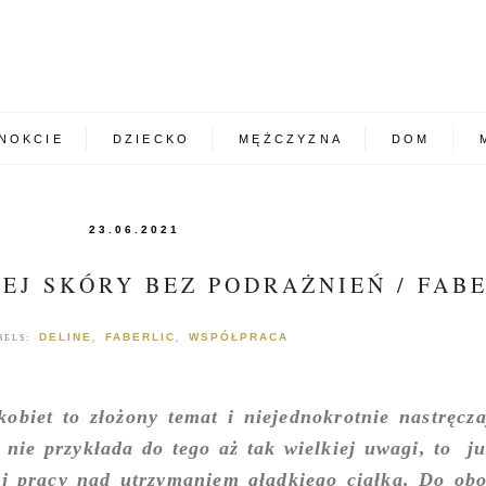
NOKCIE
DZIECKO
MĘŻCZYZNA
DOM
23.06.2021
EJ SKÓRY BEZ PODRAŻNIEŃ / FAB
DELINE
FABERLIC
WSPÓŁPRACA
BELS:
,
,
kobiet to złożony temat i niejednokrotnie nastręcza
s nie przykłada do tego aż tak wielkiej uwagi, to j
ej pracy nad utrzymaniem gładkiego ciałka. Do ob