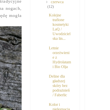
tradycyjne
czerwca
(12)
 na nogach,
będę mogła
Kolejne
trafione
kosmetyki
LaQ /
Uwodziciel
ska lin...
Letnie
orzeżwieni
e z
Hydrolatam
i Bio Olja
Deline dla
gładszej
skóry bez
podrażnień
/ Faberlic
Kolor i
pielęgnacja