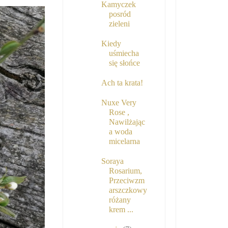
Kamyczek
posród
zieleni
Kiedy
uśmiecha
się słońce
Ach ta krata!
Nuxe Very
Rose ,
Nawilżając
a woda
micelarna
Soraya
Rosarium,
Przeciwzm
arszczkowy
różany
krem ...