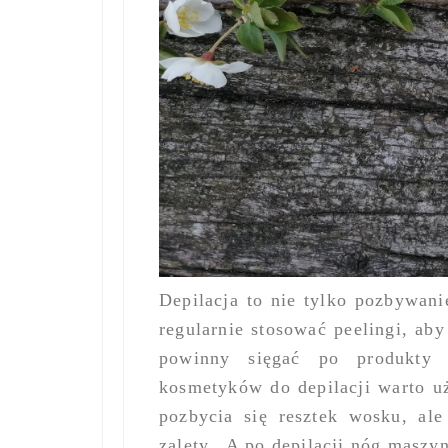
Depilacja to nie tylko pozbywani
regularnie stosować peelingi, a
powinny sięgać po produkty o
kosmetyków do depilacji warto u
pozbycia się resztek wosku, al
zalety. A po depilacji nóg maszy