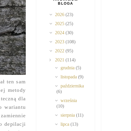
BLOGA
2026
(23)
2025
(25)
2024
(30)
2023
(108)
2022
(95)
2021
(114)
grudnia
(5)
listopada
(9)
ał ten sam
października
nej metody
(6)
uteczną dla
września
(10)
o wariantu
 zamiennie
sierpnia
(11)
 depilacji
lipca
(13)