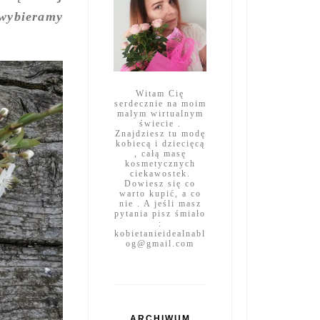
 wybieramy
Witam Cię
serdecznie na moim
malym wirtualnym
świecie .
Znajdziesz tu modę
kobiecą i dziecięcą
, całą masę
kosmetycznych
ciekawostek.
Dowiesz się co
warto kupić, a co
nie . A jeśli masz
pytania pisz śmiało
:
kobietanieidealnabl
og@gmail.com
ARCHIWUM