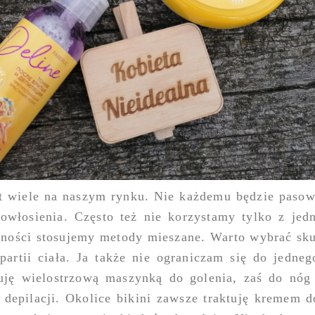
st wiele na naszym rynku. Nie każdemu będzie pasow
owłosienia. Często też nie korzystamy tylko z jed
eczności stosujemy metody mieszane. Warto wybrać sk
partii ciała. Ja także nie ograniczam się do jedneg
ktuję wielostrzową maszynką do golenia, zaś do nóg
epilacji. Okolice bikini zawsze traktuję kremem do