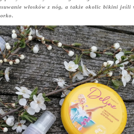
suwanie włosków z nóg, a także okolic bikini jeśli
iorko.