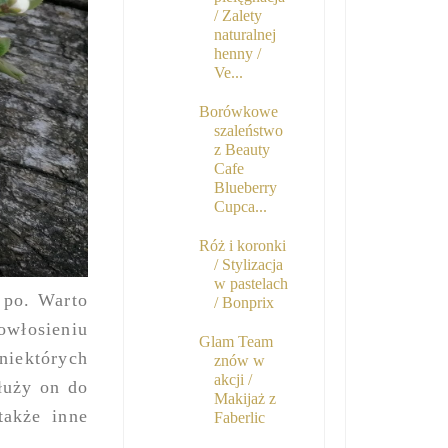
/ Zalety
naturalnej
henny /
Ve...
Borówkowe
szaleństwo
z Beauty
Cafe
Blueberry
Cupca...
Róż i koronki
/ Stylizacja
w pastelach
 po. Warto
/ Bonprix
owłosieniu
Glam Team
iektórych
znów w
akcji /
łuży on do
Makijaż z
także inne
Faberlic