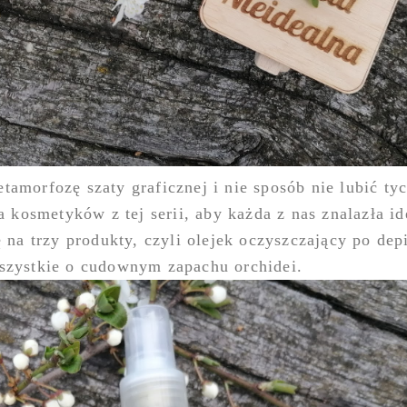
etamorfozę szaty graficznej i nie sposób nie lubić t
ta kosmetyków z tej serii, aby każda z nas znalazła i
ę na trzy produkty, czyli olejek oczyszczający po depi
Wszystkie o cudownym zapachu orchidei.