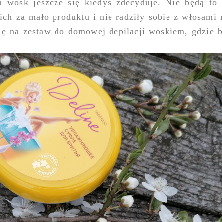
 wosk jeszcze się kiedyś zdecyduje. Nie będą to 
nich za mało produktu i nie radziły sobie z włosami
się na zestaw do domowej depilacji woskiem, gdzie 