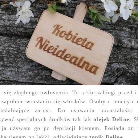
e się zbędnego owłosienia. To także zabiegi przed i
by zapobiec wrastaniu się włosków. Osoby o mocnym 
słabiające zarost. Do usuwania pozostałości n
żywać specjalnych środków tak jak
olejek Deline
. S
e ja używam go po depilacji kremem. Posiada on 
nką sięgam po lekki, odświeżający
tonik Deline
.