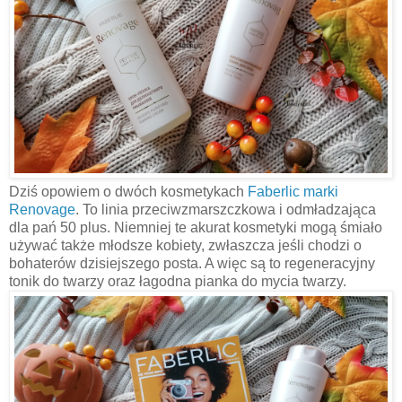
Dziś opowiem o dwóch kosmetykach
Faberlic marki
Renovage
. To linia przeciwzmarszczkowa i odmładzająca
dla pań 50 plus. Niemniej te akurat kosmetyki mogą śmiało
używać także młodsze kobiety, zwłaszcza jeśli chodzi o
bohaterów dzisiejszego posta. A więc są to regeneracyjny
tonik do twarzy oraz łagodna pianka do mycia twarzy.