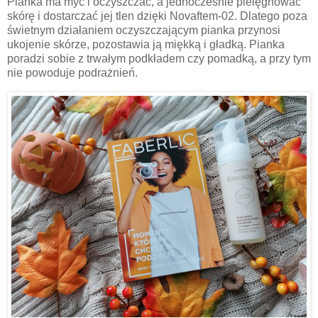
Pianka ma myć i oczyszczać, a jednocześnie pielęgnować
skórę i dostarczać jej tlen dzięki Novaftem-02. Dlatego poza
świetnym działaniem oczyszczającym pianka przynosi
ukojenie skórze, pozostawia ją miękką i gładką. Pianka
poradzi sobie z trwałym podkładem czy pomadką, a przy tym
nie powoduje podrażnień.