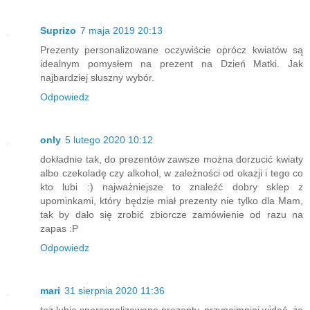
Suprizo
7 maja 2019 20:13
Prezenty personalizowane oczywiście oprócz kwiatów są
idealnym pomysłem na prezent na Dzień Matki. Jak
najbardziej słuszny wybór.
Odpowiedz
only
5 lutego 2020 10:12
dokładnie tak, do prezentów zawsze można dorzucić kwiaty
albo czekoladę czy alkohol, w zależności od okazji i tego co
kto lubi :) najważniejsze to znaleźć dobry sklep z
upominkami, który będzie miał prezenty nie tylko dla Mam,
tak by dało się zrobić zbiorcze zamówienie od razu na
zapas :P
Odpowiedz
mari
31 sierpnia 2020 11:36
też lubię spersonalizowane prezenty, przynajmniej widać, że