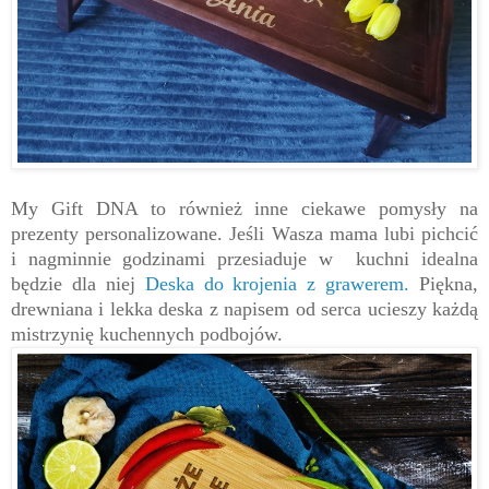
My Gift DNA to również inne ciekawe pomysły na
prezenty personalizowane. Jeśli Wasza mama lubi pichcić
i nagminnie godzinami przesiaduje w kuchni idealna
będzie dla niej
Deska do krojenia z grawerem.
Piękna,
drewniana i lekka deska z napisem od serca ucieszy każdą
mistrzynię kuchennych podbojów.