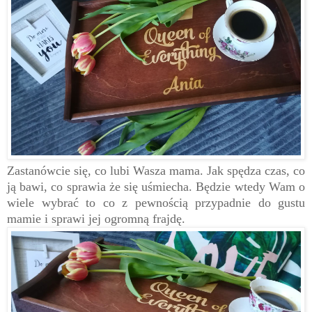
Zastanówcie się, co lubi Wasza mama. Jak spędza czas, co
ją bawi, co sprawia że się uśmiecha. Będzie wtedy Wam o
wiele wybrać to co z pewnością przypadnie do gustu
mamie i sprawi jej ogromną frajdę.