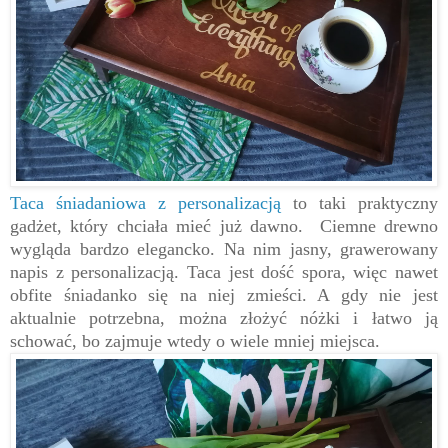
Taca śniadaniowa z personalizacją
to taki praktyczny
gadżet, który chciała mieć już dawno. Ciemne drewno
wygląda bardzo elegancko. Na nim jasny, grawerowany
napis z personalizacją. Taca jest dość spora, więc nawet
obfite śniadanko się na niej zmieści. A gdy nie jest
aktualnie potrzebna, można złożyć nóżki i łatwo ją
schować, bo zajmuje wtedy o wiele mniej miejsca.