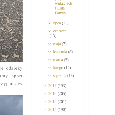
wakacjach
! Lula
Family
lipca
(11)
czerwca
(13)
maja
(7)
kwietnia
(8)
marca
(5)
je odzieży
lutego
(12)
amy sport
stycznia
(13)
rzypadków
2017
(193)
2016
(265)
2015
(261)
2014
(190)