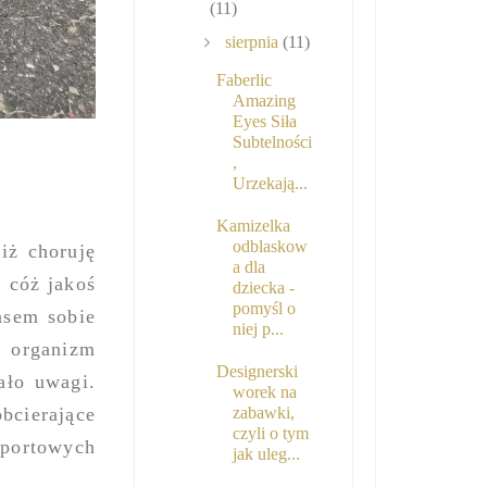
(11)
sierpnia
(11)
Faberlic
Amazing
Eyes Siła
Subtelności
,
Urzekają...
Kamizelka
odblaskow
iż choruję
a dla
 cóż jakoś
dziecka -
pomyśl o
asem sobie
niej p...
 organizm
Designerski
ało uwagi.
worek na
obcierające
zabawki,
czyli o tym
portowych
jak uleg...