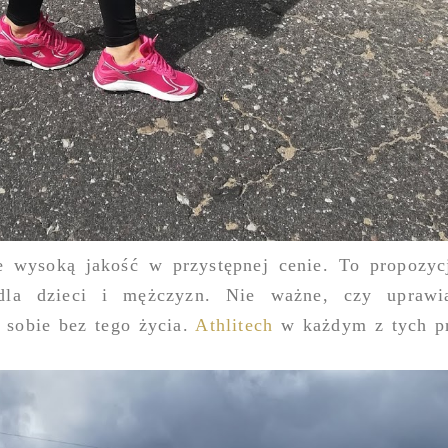
je wysoką jakość w przystępnej cenie. To propozyc
 dla dzieci i mężczyzn. Nie ważne, czy uprawi
 sobie bez tego życia.
Athlitech
w każdym z tych p