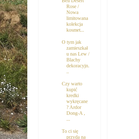
Bell Desert
Rose /
Nowa
limitowana
kolekcja
kosmet...
O tym jak
zamieszkał
u nas Lew /
Blachy
dekoracyjn.
..
Czy warto
kupić
kredki
wykręcane
? Ardor
Dong-A ,
...
To ci się
przyda na