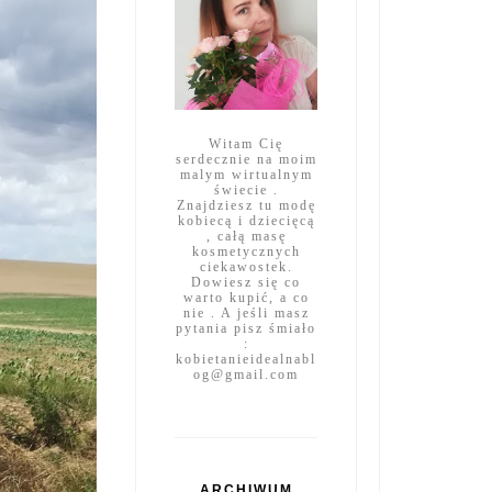
Witam Cię
serdecznie na moim
malym wirtualnym
świecie .
Znajdziesz tu modę
kobiecą i dziecięcą
, całą masę
kosmetycznych
ciekawostek.
Dowiesz się co
warto kupić, a co
nie . A jeśli masz
pytania pisz śmiało
:
kobietanieidealnabl
og@gmail.com
ARCHIWUM