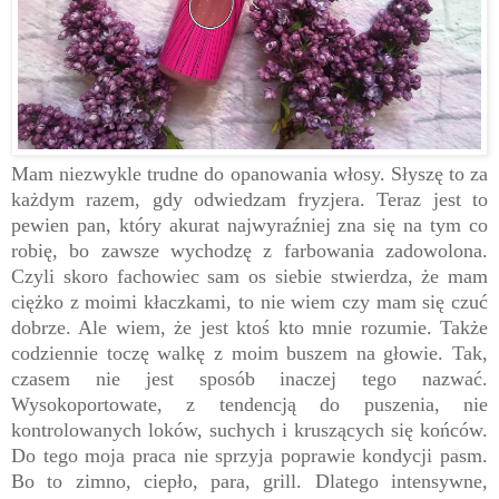
Mam niezwykle trudne do opanowania włosy. Słyszę to za
każdym razem, gdy odwiedzam fryzjera. Teraz jest to
pewien pan, który akurat najwyraźniej zna się na tym co
robię, bo zawsze wychodzę z farbowania zadowolona.
Czyli skoro fachowiec sam os siebie stwierdza, że mam
ciężko z moimi kłaczkami, to nie wiem czy mam się czuć
dobrze. Ale wiem, że jest ktoś kto mnie rozumie. Także
codziennie toczę walkę z moim buszem na głowie. Tak,
czasem nie jest sposób inaczej tego nazwać.
Wysokoportowate, z tendencją do puszenia, nie
kontrolowanych loków, suchych i kruszących się końców.
Do tego moja praca nie sprzyja poprawie kondycji pasm.
Bo to zimno, ciepło, para, grill. Dlatego intensywne,