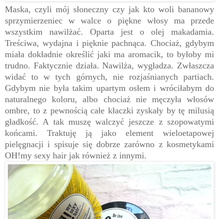
Maska, czyli mój słoneczny czy jak kto woli bananowy
sprzymierzeniec w walce o piękne włosy ma przede
wszystkim nawilżać. Oparta jest o olej makadamia.
Treściwa, wydajna i pięknie pachnąca. Chociaż, gdybym
miała dokładnie określić jaki ma aromacik, to byłoby mi
trudno. Faktycznie działa. Nawilża, wygładza. Zwłaszcza
widać to w tych górnych, nie rozjaśnianych partiach.
Gdybym nie była takim upartym osłem i wróciłabym do
naturalnego koloru, albo chociaż nie męczyła włosów
ombre, to z pewnością całe kłaczki zyskały by tę milusią
gładkość. A tak muszę walczyć jeszcze z szopowatymi
końcami. Traktuję ją jako element wieloetapowej
pielęgnacji i spisuje się dobrze zarówno z kosmetykami
OH!my sexy hair jak również z innymi.