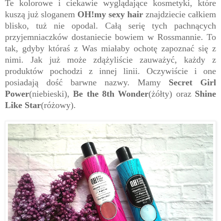
Te kolorowe i ciekawie wyglądające kosmetyki, które
kuszą już sloganem
OH!my sexy hair
znajdziecie całkiem
blisko, tuż nie opodal. Całą serię tych pachnących
przyjemniaczków dostaniecie bowiem w Rossmannie. To
tak, gdyby któraś z Was miałaby ochotę zapoznać się z
nimi. Jak już może zdążyliście zauważyć, każdy z
produktów pochodzi z innej linii. Oczywiście i one
posiadają dość barwne nazwy. Mamy
Secret Girl
Power
(niebieski),
Be the 8th Wonder
(żółty) oraz
Shine
Like Star
(różowy).