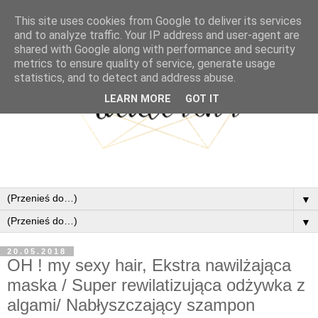
This site uses cookies from Google to deliver its services
and to analyze traffic. Your IP address and user-agent are
shared with Google along with performance and security
metrics to ensure quality of service, generate usage
statistics, and to detect and address abuse.
LEARN MORE
GOT IT
▼
▼
20.05.2018
OH ! my sexy hair, Ekstra nawilżająca
maska / Super rewilatizująca odżywka z
algami/ Nabłyszczający szampon