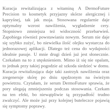
Kuracja rewitalizująca z witaminą A DermoFuture
Precision to kosmetyk przyjazny skórze alergicznej i
kapryśnej, tak jak moja. Stosowana regularnie daje
optymalny wzrost nawilżenia, wygładzenie cery.
Stopniowo zmniejsza też widoczność przebarwień.
Zapobiega również powstawianiu nowym. Serum nie daje
się szybko zużyć, bo niewielka ilość olejku wystarcza do
jednorazowej aplikacji. Dlatego też cena do wydajności
idealnie pasuje. U mnie drugi dzień już jest słonecznie.
Czekałam na to z utęsknieniem. Mimo iż się nie opalam,
to jednak przy takiej pogodzie aż szkoda siedzieć w domu.
Kuracja rewitalizująca daje taki zastrzyk nawilżenia oraz
zregeneruje skórę po dniu spędzonym na świeżym
powietrzu. Czytałam, że serum DermoFuture sprawia, że
pory ulegają zmniejszeniu podczas stosowania. Czekam
na ten efekt, bo niewątpliwie tą przypadłość trudno
zwalczyć. Ale może już przy kolejnej buteleczce pojawią
się symptomy poprawy.