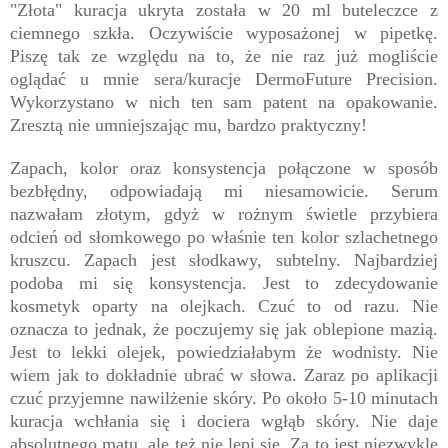
"Złota" kuracja ukryta została w 20 ml buteleczce z
ciemnego szkła. Oczywiście wyposażonej w pipetkę.
Piszę tak ze względu na to, że nie raz już mogliście
oglądać u mnie sera/kuracje DermoFuture Precision.
Wykorzystano w nich ten sam patent na opakowanie.
Zresztą nie umniejszając mu, bardzo praktyczny!
Zapach, kolor oraz konsystencja połączone w sposób
bezbłędny, odpowiadają mi niesamowicie. Serum
nazwałam złotym, gdyż w rożnym świetle przybiera
odcień od słomkowego po właśnie ten kolor szlachetnego
kruszcu. Zapach jest słodkawy, subtelny. Najbardziej
podoba mi się konsystencja. Jest to zdecydowanie
kosmetyk oparty na olejkach. Czuć to od razu. Nie
oznacza to jednak, że poczujemy się jak oblepione mazią.
Jest to lekki olejek, powiedziałabym że wodnisty. Nie
wiem jak to dokładnie ubrać w słowa. Zaraz po aplikacji
czuć przyjemne nawilżenie skóry. Po około 5-10 minutach
kuracja wchłania się i dociera wgłąb skóry. Nie daje
absolutnego matu, ale też nie lepi się. Za to jest niezwykle