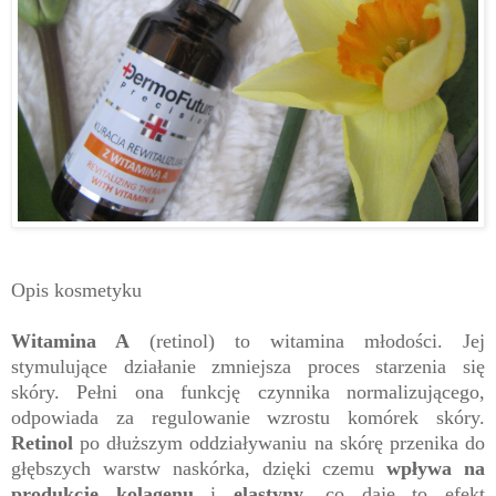
Opis kosmetyku
Witamina A
(retinol) to witamina młodości. Jej
stymulujące działanie zmniejsza proces starzenia się
skóry. Pełni ona funkcję czynnika normalizującego,
odpowiada za regulowanie wzrostu komórek skóry.
Retinol
po dłuższym oddziaływaniu na skórę przenika do
głębszych warstw naskórka, dzięki czemu
wpływa na
produkcję kolagenu
i
elastyny,
co daje to efekt