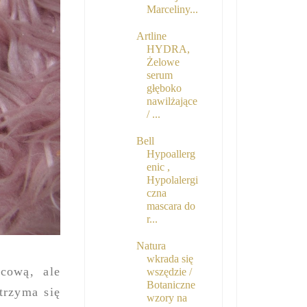
Marceliny...
Artline
HYDRA,
Żelowe
serum
głęboko
nawilżające
/ ...
Bell
Hypoallerg
enic ,
Hypolalergi
czna
mascara do
r...
Natura
wkrada się
cową, ale
wszędzie /
Botaniczne
trzyma się
wzory na