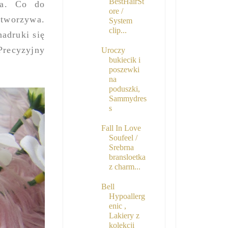
BestHairSt
ia. Co do
ore /
 tworzywa.
System
clip...
nadruki się
 Precyzyjny
Uroczy
bukiecik i
poszewki
na
poduszki,
Sammydres
s
Fall In Love
Soufeel /
Srebrna
bransloetka
z charm...
Bell
Hypoallerg
enic ,
Lakiery z
kolekcji