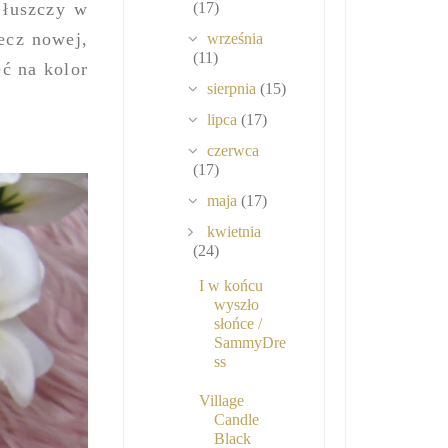
 łuszczy w
(17)
zecz nowej,
września
(11)
eć na kolor
sierpnia
(15)
lipca
(17)
czerwca
(17)
maja
(17)
kwietnia
(24)
I w końcu
wyszło
słońce /
SammyDre
ss
Village
Candle
Black