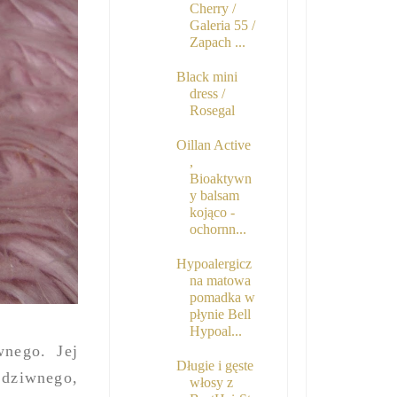
Cherry /
Galeria 55 /
Zapach ...
Black mini
dress /
Rosegal
Oillan Active
,
Bioaktywn
y balsam
kojąco -
ochornn...
Hypoalergicz
na matowa
pomadka w
płynie Bell
Hypoal...
nego. Jej
Długie i gęste
 dziwnego,
włosy z