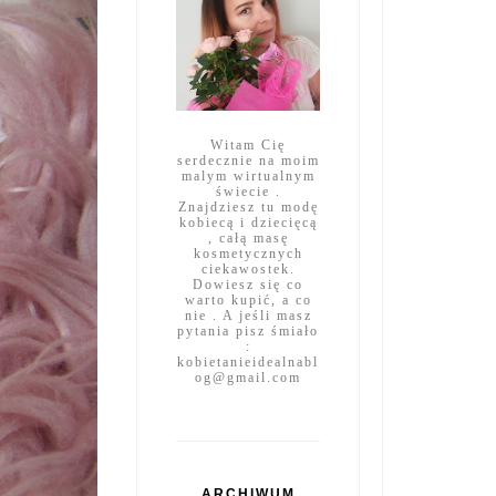
Witam Cię
serdecznie na moim
malym wirtualnym
świecie .
Znajdziesz tu modę
kobiecą i dziecięcą
, całą masę
kosmetycznych
ciekawostek.
Dowiesz się co
warto kupić, a co
nie . A jeśli masz
pytania pisz śmiało
:
kobietanieidealnabl
og@gmail.com
ARCHIWUM