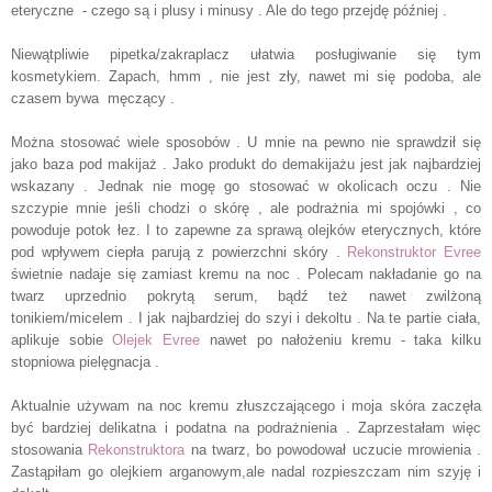
eteryczne - czego są i plusy i minusy . Ale do tego przejdę później .
Niewątpliwie pipetka/zakraplacz ułatwia posługiwanie się tym
kosmetykiem. Zapach, hmm , nie jest zły, nawet mi się podoba, ale
czasem bywa męczący .
Można stosować wiele sposobów . U mnie na pewno nie sprawdził się
jako baza pod makijaż . Jako produkt do demakijażu jest jak najbardziej
wskazany . Jednak nie mogę go stosować w okolicach oczu . Nie
szczypie mnie jeśli chodzi o skórę , ale podrażnia mi spojówki , co
powoduje potok łez. I to zapewne za sprawą olejków eterycznych, które
pod wpływem ciepła parują z powierzchni skóry .
Rekonstruktor Evree
świetnie nadaje się zamiast kremu na noc . Polecam nakładanie go na
twarz uprzednio pokrytą serum, bądź też nawet zwilżoną
tonikiem/micelem . I jak najbardziej do szyi i dekoltu . Na te partie ciała,
aplikuje sobie
Olejek Evree
nawet po nałożeniu kremu - taka kilku
stopniowa pielęgnacja .
Aktualnie używam na noc kremu złuszczającego i moja skóra zaczęła
być bardziej delikatna i podatna na podrażnienia . Zaprzestałam więc
stosowania
Rekonstruktora
na twarz, bo powodował uczucie mrowienia .
Zastąpiłam go olejkiem arganowym,ale nadal rozpieszczam nim szyję i