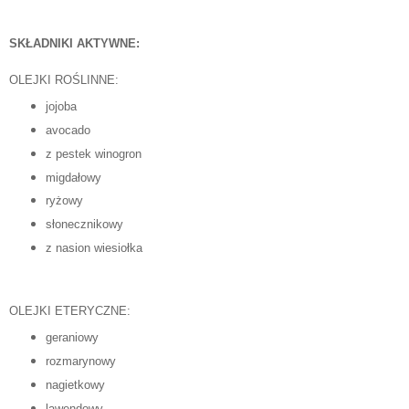
SKŁADNIKI AKTYWNE:
OLEJKI ROŚLINNE:
jojoba
avocado
z pestek winogron
migdałowy
ryżowy
słonecznikowy
z nasion wiesiołka
OLEJKI ETERYCZNE:
geraniowy
rozmarynowy
nagietkowy
lawendowy