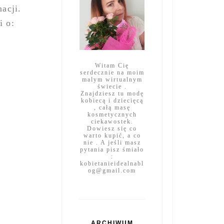
acji.
i o:
Witam Cię
serdecznie na moim
malym wirtualnym
świecie .
Znajdziesz tu modę
kobiecą i dziecięcą
, całą masę
kosmetycznych
ciekawostek.
Dowiesz się co
warto kupić, a co
nie . A jeśli masz
pytania pisz śmiało
:
kobietanieidealnabl
og@gmail.com
ARCHIWUM