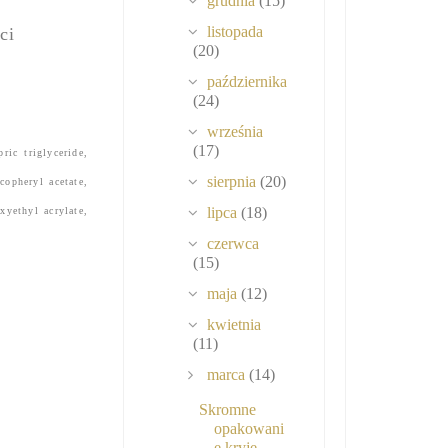
grudnia
(15)
listopada
ci
(20)
października
(24)
września
(17)
ric triglyceride,
sierpnia
(20)
copheryl acetate,
lipca
(18)
yethyl acrylate,
czerwca
(15)
maja
(12)
kwietnia
(11)
marca
(14)
Skromne
opakowani
e kryje