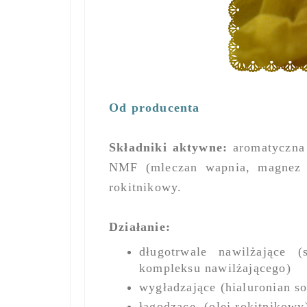
Od producenta
Składniki aktywne:
aromatyczna 
NMF (mleczan wapnia, magnez P
rokitnikowy.
Działanie:
długotrwale nawilżające 
kompleksu nawilżającego)
wygładzające (hialuronian s
łagodzące (olej rokitnikowy