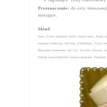
Przeznaczenie:
do cery mieszanej 
matujące.
Skład
Aqua, Citrus aurantium dulcis flower water, Panax gin
Isopropyl palmitate, Glycerin, D-panthenol, Citrus au
Hippophae rhamnoides fruit oil, Lecithin, Glucose, S
Sodium acryloyldimethyl taurate copolymer, Phenethyl 