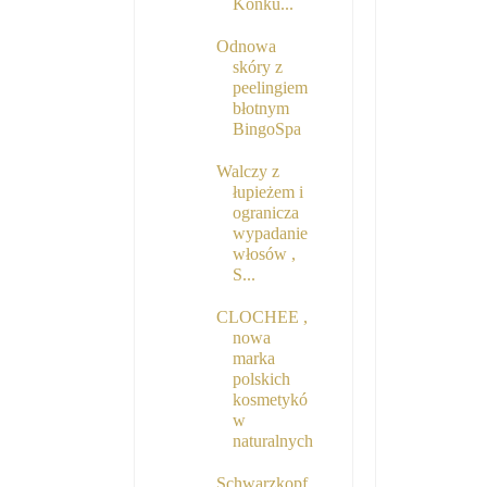
Konku...
Odnowa
skóry z
peelingiem
błotnym
BingoSpa
Walczy z
łupieżem i
ogranicza
wypadanie
włosów ,
S...
CLOCHEE ,
nowa
marka
polskich
kosmetykó
w
naturalnych
Schwarzkopf