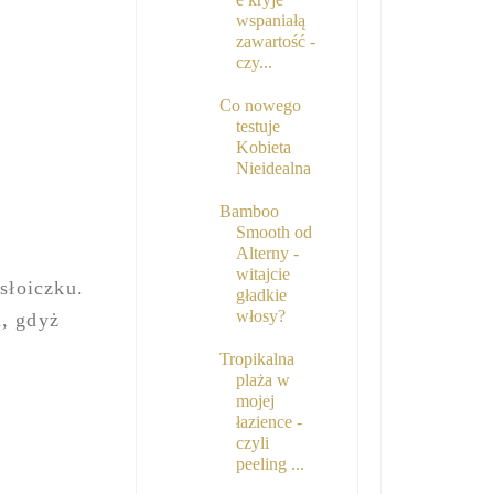
wspaniałą
zawartość -
czy...
Co nowego
testuje
Kobieta
Nieidealna
Bamboo
Smooth od
Alterny -
witajcie
słoiczku.
gładkie
włosy?
u, gdyż
Tropikalna
plaża w
mojej
łazience -
czyli
peeling ...