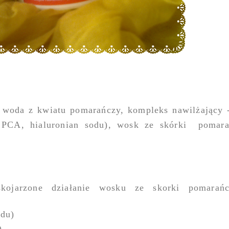
woda z kwiatu pomarańczy, kompleks nawilżający -
CA, hialuronian sodu), wosk ze skórki pomarań
(skojarzone działanie wosku ze skorki pomarań
odu)
)