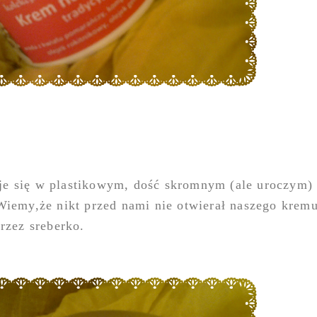
je się w plastikowym, dość skromnym (ale uroczym) 
 Wiemy,że nikt przed nami nie otwierał naszego krem
przez sreberko.