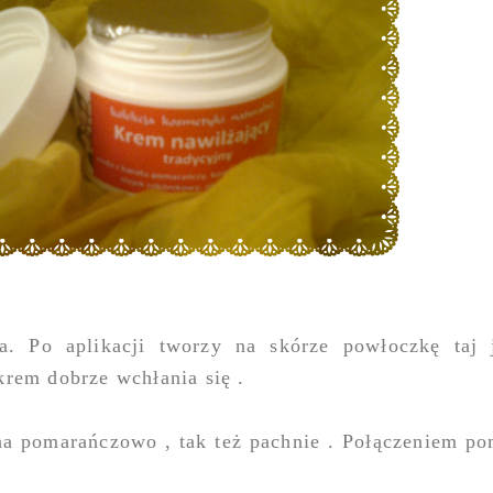
na. Po aplikacji tworzy na skórze powłoczkę taj
krem dobrze wchłania się .
na pomarańczowo , tak też pachnie . Połączeniem po