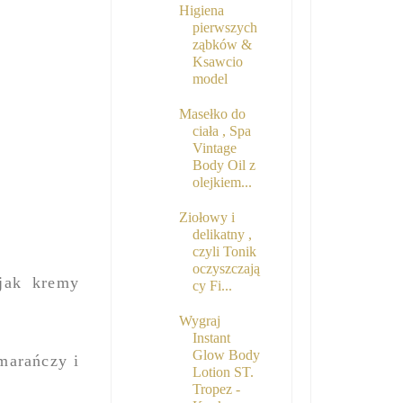
Higiena
pierwszych
ząbków &
Ksawcio
model
Masełko do
ciała , Spa
Vintage
Body Oil z
olejkiem...
Ziołowy i
delikatny ,
czyli Tonik
oczyszczają
 jak kremy
cy Fi...
Wygraj
Instant
Glow Body
marańczy i
Lotion ST.
Tropez -