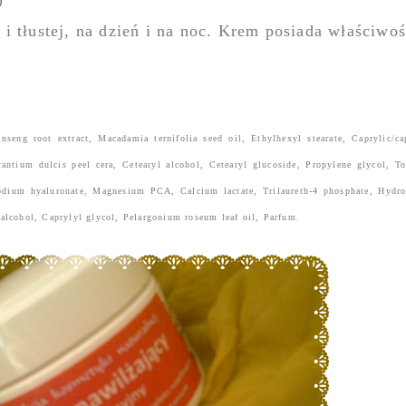
i tłustej, na dzień i na noc. Krem posiada właściwoś
seng root extract, Macadamia ternifolia seed oil, Ethylhexyl stearate, Caprylic/cap
rantium dulcis peel cera, Cetearyl alcohol, Cetearyl glucoside, Propylene glycol, To
odium hyaluronate, Magnesium PCA, Calcium lactate, Trilaureth-4 phosphate, Hydrox
alcohol, Caprylyl glycol, Pelargonium roseum leaf oil, Parfum.