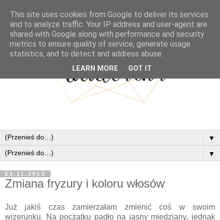
This site uses cookies from Google to deliver its services
and to analyze traffic. Your IP address and user-agent are
shared with Google along with performance and security
metrics to ensure quality of service, generate usage
statistics, and to detect and address abuse.
LEARN MORE
GOT IT
▼
▼
23.11.2013
Zmiana fryzury i koloru włosów
Już jakiś czas zamierzałam zmienić coś w swoim
wizerunku. Na początku padło na jasny miedziany, jednak