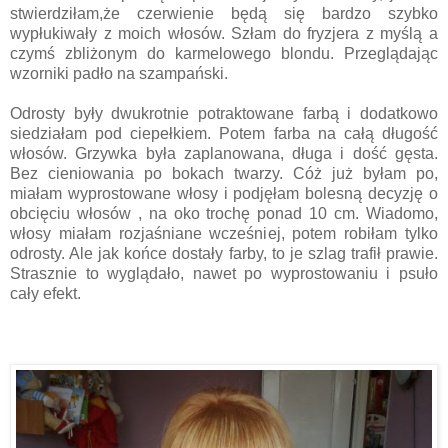
stwierdziłam,że czerwienie będą się bardzo szybko
wypłukiwały z moich włosów. Szłam do fryzjera z myślą a
czymś zbliżonym do karmelowego blondu. Przeglądając
wzorniki padło na szampański.
Odrosty były dwukrotnie potraktowane farbą i dodatkowo
siedziałam pod ciepełkiem. Potem farba na całą długość
włosów. Grzywka była zaplanowana, długa i dość gęsta.
Bez cieniowania po bokach twarzy. Cóż już byłam po,
miałam wyprostowane włosy i podjęłam bolesną decyzję o
obcięciu włosów , na oko trochę ponad 10 cm. Wiadomo,
włosy miałam rozjaśniane wcześniej, potem robiłam tylko
odrosty. Ale jak końce dostały farby, to je szlag trafił prawie.
Strasznie to wyglądało, nawet po wyprostowaniu i psuło
cały efekt.