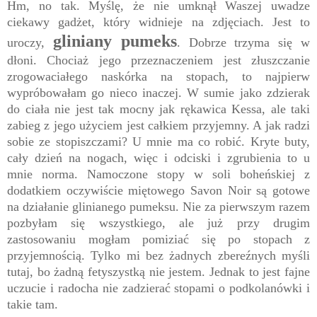
Hm, no tak. Myślę, że nie umknął Waszej uwadze
ciekawy gadżet, który widnieje na zdjęciach. Jest to
gliniany pumeks
uroczy,
. Dobrze trzyma się w
dłoni. Chociaż jego przeznaczeniem jest złuszczanie
zrogowaciałego naskórka na stopach, to najpierw
wypróbowałam go nieco inaczej. W sumie jako zdzierak
do ciała nie jest tak mocny jak rękawica Kessa, ale taki
zabieg z jego użyciem jest całkiem przyjemny. A jak radzi
sobie ze stopiszczami? U mnie ma co robić. Kryte buty,
cały dzień na nogach, więc i odciski i zgrubienia to u
mnie norma. Namoczone stopy w soli boheńskiej z
dodatkiem oczywiście miętowego Savon Noir są gotowe
na działanie glinianego pumeksu. Nie za pierwszym razem
pozbyłam się wszystkiego, ale już przy drugim
zastosowaniu mogłam pomiziać się po stopach z
przyjemnością. Tylko mi bez żadnych zbereźnych myśli
tutaj, bo żadną fetyszystką nie jestem. Jednak to jest fajne
uczucie i radocha nie zadzierać stopami o podkolanówki i
takie tam.