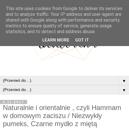
This site uses cookies from Google to deliver its services
and to analyze traffic. Your IP address and user-agent are
shared with Google along with performance and security
metrics to ensure quality of service, generate usage
statistics, and to detect and address abuse.
LEARN MORE
GOT IT
▼
▼
5.11.2017
Naturalnie i orientalnie , czyli Hammam
w domowym zaciszu / Niezwykły
pumeks, Czarne mydło z miętą