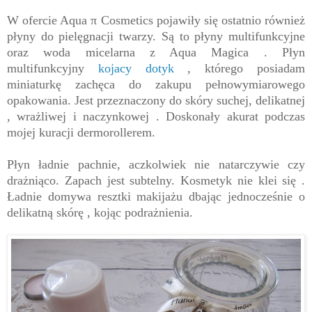
W ofercie Aqua
π Cosmetics pojawiły się ostatnio również
płyny do pielęgnacji twarzy. Są to płyny multifunkcyjne
oraz woda micelarna z Aqua Magica . Płyn
multifunkcyjny
kojacy dotyk
, którego posiadam
miniaturkę zachęca do zakupu pełnowymiarowego
opakowania. Jest przeznaczony do skóry suchej, delikatnej
, wrażliwej i naczynkowej . Doskonały akurat podczas
mojej kuracji dermorollerem.
Płyn ładnie pachnie, aczkolwiek nie natarczywie czy
drażniąco. Zapach jest subtelny. Kosmetyk nie klei się .
Ładnie domywa resztki makijażu dbając jednocześnie o
delikatną skórę , kojąc podrażnienia.