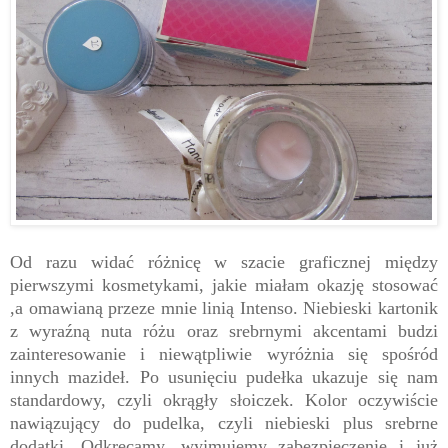
Od razu widać różnicę w szacie graficznej między
pierwszymi kosmetykami, jakie miałam okazję stosować
,a omawianą przeze mnie linią Intenso. Niebieski kartonik
z wyraźną nuta różu oraz srebrnymi akcentami budzi
zainteresowanie i niewątpliwie wyróżnia się spośród
innych mazideł. Po usunięciu pudełka ukazuje się nam
standardowy, czyli okrągły słoiczek. Kolor oczywiście
nawiązujący do pudelka, czyli niebieski plus srebrne
dodatki. Odkręcamy, wyjmujemy zabezpieczenie i już