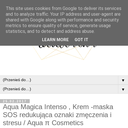
This site uses cookies from Google to deliver its services
and to analyze traffic. Your IP address and user-agent are
shared with Google along with performance and security
metrics to ensure quality of service, generate usage
statistics, and to detect and address abuse.
LEARN MORE
GOT IT
▼
▼
25.02.2017
Aqua Magica Intenso , Krem -maska
SOS redukująca oznaki zmęczenia i
stresu / Aqua π Cosmetics