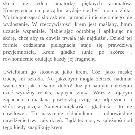
skusi nie jedną amatorkę pięknych aromatów.
Konsystencja na początku wydaje się być mocno zbita.
Można potrząsać słoiczkiem, tarmosić i nic się z niego nie
wydostanie. W rzeczywistości krem jest maślany, hmm
uczucie wspaniałe. Nabierając odrobinę i aplikując na
skórę, chcę aby ta chwila trwała jak najdłużej. Dzięki tej
formie codzienna pielęgnacja staje się prawdziwą
przyjemnością. Krem gładko sunie po skórze ,
równomiernie otulając każdy jej fragment.
Uwielbiam go stosować jako krem. Cóż, jako maskę
trochę mi szkoda. No jakżebym mogła zetrzeć nadmiar
wacikiem, jak to samo dobro! Już po samym nałożeniu
czuć wyraźny relaks, napięcie znika. Wraz z kojącym
zapachem i maślaną powłoczką czuję się odprężona, a
skóra wypoczęta. Nabiera miękkości i gładkości i to nie
chwilowej. To nasycenie składnikami i odpowiednie
nawilżenie trwa cały dzień. Bądź też noc, w zależności od
tego kiedy zaaplikuję krem.