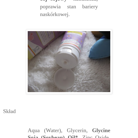
poprawia stan bariery
naskórkowej.
Skład
Aqua (Water), Glycerin,
Glycine
Soja (Soybean) Oil*,
Zinc Oxide,