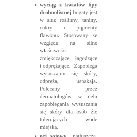
wyciąg z kwiatów li
py
drobnolistnej
bogaty jest
w śluz roślinny, taniny,
cukry i pigmenty
flawonu. Stosowany ze
względu na silne
właściwości
zmiękczające, łagodzące
i odprężające. Zapobiega
wysuszaniu się skóry,
odpręża, uspakaja.
Polecany przez
dermatologów w celu
zapobiegania wysuszania
się skóry dla osób źle
tolerujących wodę
miejską.
oej sojowy
natłuszcza,