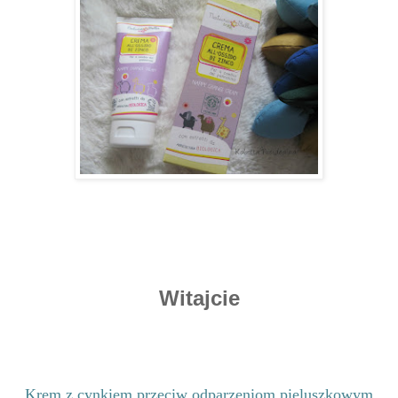
Witajcie
Krem z cynkiem przeciw odparzeniom pieluszkowym