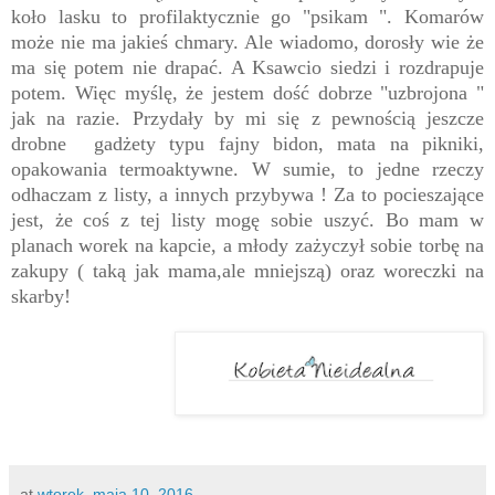
koło lasku to profilaktycznie go "psikam ". Komarów
może nie ma jakieś chmary. Ale wiadomo, dorosły wie że
ma się potem nie drapać. A Ksawcio siedzi i rozdrapuje
potem. Więc myślę, że jestem dość dobrze "uzbrojona "
jak na razie. Przydały by mi się z pewnością jeszcze
drobne gadżety typu fajny bidon, mata na pikniki,
opakowania termoaktywne. W sumie, to jedne rzeczy
odhaczam z listy, a innych przybywa ! Za to pocieszające
jest, że coś z tej listy mogę sobie uszyć. Bo mam w
planach worek na kapcie, a młody zażyczył sobie torbę na
zakupy ( taką jak mama,ale mniejszą) oraz woreczki na
skarby!
at
wtorek, maja 10, 2016