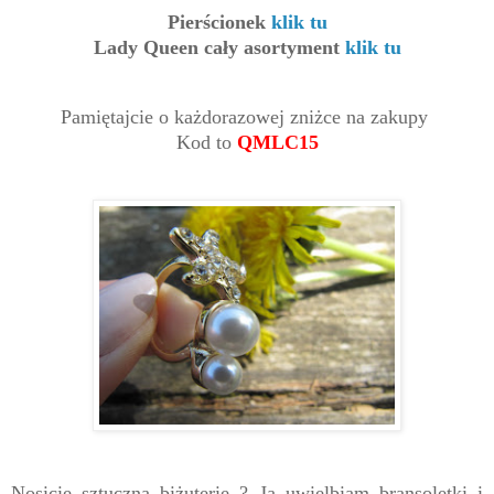
Pierścionek
klik tu
Lady Queen cały asortyment
klik tu
Pamiętajcie o każdorazowej zniżce na zakupy
Kod to
QMLC15
Nosicie sztuczną biżuterię ? Ja uwielbiam bransoletki i