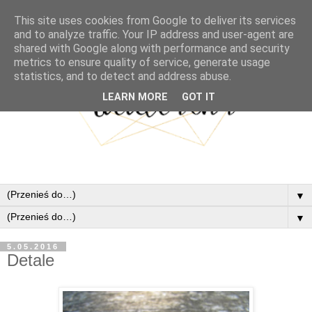
This site uses cookies from Google to deliver its services
and to analyze traffic. Your IP address and user-agent are
shared with Google along with performance and security
metrics to ensure quality of service, generate usage
statistics, and to detect and address abuse.
LEARN MORE
GOT IT
▼
▼
5.05.2016
Detale