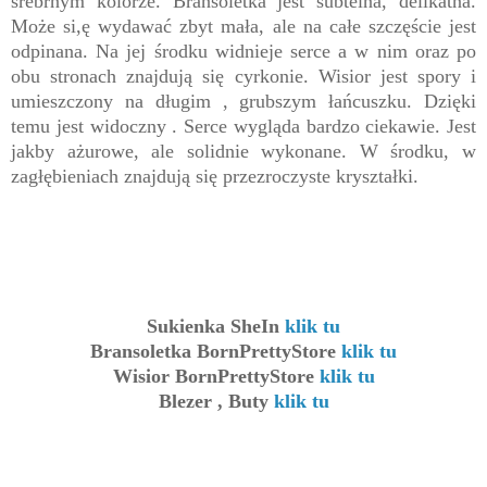
srebrnym kolorze. Bransoletka jest subtelna, delikatna.
Może si,ę wydawać zbyt mała, ale na całe szczęście jest
odpinana. Na jej środku widnieje serce a w nim oraz po
obu stronach znajdują się cyrkonie. Wisior jest spory i
umieszczony na długim , grubszym łańcuszku. Dzięki
temu jest widoczny . Serce wygląda bardzo ciekawie. Jest
jakby ażurowe, ale solidnie wykonane. W środku, w
zagłębieniach znajdują się przezroczyste kryształki.
Sukienka SheIn
klik tu
Bransoletka BornPrettyStore
klik tu
Wisior BornPrettyStore
klik tu
Blezer , Buty
klik tu