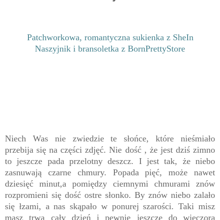
Patchworkowa, romantyczna sukienka z SheIn
Naszyjnik i bransoletka z BornPrettyStore
Niech Was nie zwiedzie te słońce, które nieśmiało
przebija się na części zdjęć. Nie dość , że jest dziś zimno
to jeszcze pada przelotny deszcz. I jest tak, że niebo
zasnuwają czarne chmury. Popada pięć, może nawet
dziesięć minut,a pomiędzy ciemnymi chmurami znów
rozpromieni się dość ostre słonko. By znów niebo zalało
się łzami, a nas skąpało w ponurej szarości. Taki misz
masz trwa cały dzień i pewnie jeszcze do wieczora