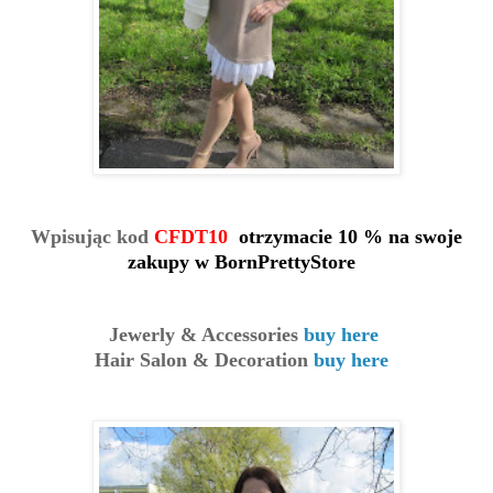
Wpisując kod
CFDT10
otrzymacie 10 % na swoje
zakupy w BornPrettyStore
Jewerly & Accessories
buy here
Hair Salon & Decoration
buy here