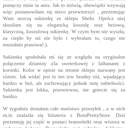
pomęczy mnie ta aura. Jak to mówią, obowiązki wzywają
więc postanowiłam się nieco przewietrzyć , prezentując
Wam uroczą sukienkę ze sklepu SheIn. Oprócz niej
skusiłam się na elegancką koszulę oraz beżową,
klasyczną, koszulową sukienkę. W czym bym nie wyszła,
za ciepło by mi nie było i wybrałam to, czego nie
musiałam prasować:).
Sukienka spodobała mi się ze względu na oryginalne
połączenie dzianiny a'la sweterkowej z falbanami z
koronki. Kolor w opisie na stronie sklepu nazwany jest
różem. Jak widać jest to ten tzw brudny róż, wpadający
bardzo w beż, ale zachowujący jednak nutę subtelności.
Sukienka jest lekka, przewiewna, nie gniecie się za
bardzo.
W tygodniu dostałam całe mnóstwo przesyłek , a w nich
m.in znalazła się biżuteria z BornPrettyStore. Dziś
prezentuję jej część w postaci bransoletki oraz wisiora w