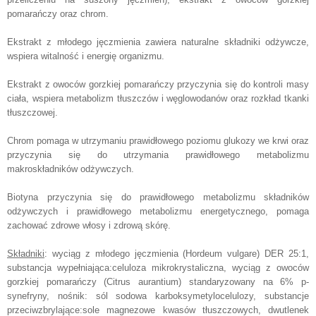
pomarańczy oraz chrom.
Ekstrakt z młodego jęczmienia zawiera naturalne składniki odżywcze,
wspiera witalność i energię organizmu.
Ekstrakt z owoców gorzkiej pomarańczy przyczynia się do kontroli masy
ciała, wspiera metabolizm tłuszczów i węglowodanów oraz rozkład tkanki
tłuszczowej.
Chrom pomaga w utrzymaniu prawidłowego poziomu glukozy we krwi oraz
przyczynia się do utrzymania prawidłowego metabolizmu
makroskładników odżywczych.
Biotyna przyczynia się do prawidłowego metabolizmu składników
odżywczych i prawidłowego metabolizmu energetycznego, pomaga
zachować zdrowe włosy i zdrową skórę.
Składniki
: wyciąg z młodego jęczmienia (Hordeum vulgare) DER 25:1,
substancja wypełniająca:celuloza mikrokrystaliczna, wyciąg z owoców
gorzkiej pomarańczy (Citrus aurantium) standaryzowany na 6% p-
synefryny, nośnik: sól sodowa karboksymetylocelulozy, substancje
przeciwzbrylające:sole magnezowe kwasów tłuszczowych, dwutlenek