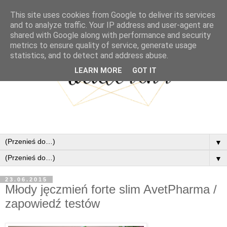
This site uses cookies from Google to deliver its services
and to analyze traffic. Your IP address and user-agent are
shared with Google along with performance and security
metrics to ensure quality of service, generate usage
statistics, and to detect and address abuse.
LEARN MORE
GOT IT
▼
▼
23.06.2015
Młody jęczmień forte slim AvetPharma /
zapowiedź testów