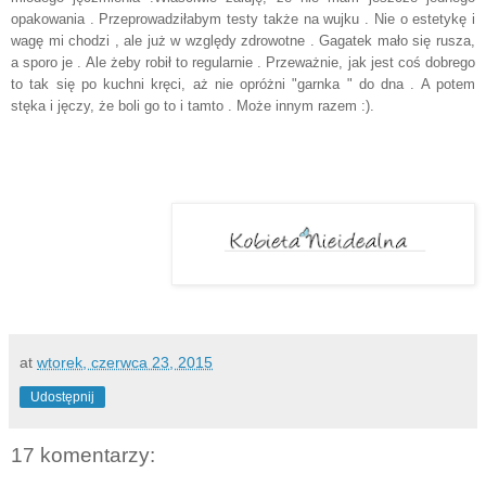
opakowania . Przeprowadziłabym testy także na wujku . Nie o estetykę i
wagę mi chodzi , ale już w względy zdrowotne . Gagatek mało się rusza,
a sporo je . Ale żeby robił to regularnie . Przeważnie, jak jest coś dobrego
to tak się po kuchni kręci, aż nie opróżni "garnka " do dna . A potem
stęka i jęczy, że boli go to i tamto . Może innym razem :).
at
wtorek, czerwca 23, 2015
Udostępnij
17 komentarzy: