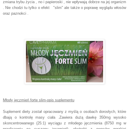
zmiana trybu życia , no i papieroski , nie wpływają dobrze na jej organizm
. Nie chodzi tu tylko o efekt "slim" ale także o poprawę wyglądu włosów
oraz paznokci .
Młody jęczmień forte slim-opis suplementu
Suplement diety został opracowany z myślą o osobach dorosłych, które
dbają o kontrolę masy ciała .Zawiera dużą dawkę 350mg wysoko
skoncentrowanego (25:1) wyciągu z młodego jęczmienia (8750 mg w
przeliczeniu na suszony jęczmień), ekstrakt z owoców gorzkiej