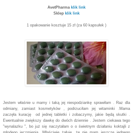
AvetPharma
klik link
Sklep
klik link
1 opakowanie kosztuje 15 zł (za 60 kapsułek )
Jestem właśnie u mamy i taką jej niespodziankę sprawiłam . Raz dla
odmiany, zamiast kosmetyków , podrzuciłam jej witaminki .Mama
zaczęła kurację od jednej tabletki i zobaczymy, jakie będą skutki .
Ewentualnie zwiększy dawkę do dwóch dziennie . Jestem ciekawa tego
"wynalazku ", bo już się naczytałam o o świetnym działaniu koktajli z
młodego jęczmienia .Właściwie żałuję, że nie mam jeszcze jednego