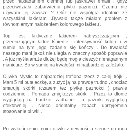
przed nakładaniem ciemnej lub jaskrawej emalii , gdyż
przeciwdziała zabarwieniu płytki paznokci. Czemu nie
używam jej zawsze ? Otóż nie współgra idealnie ze
wszystkimi lakierami .Bywało tak,że miałam problem z
równomiernym nałożeniem kolorowego lakieru .
Top jest faktycznie lakierem nabłyszczającym ,
przedłużającym ładne lśnienie i intensywność koloru i w
sumie na tym jego zadanie się kończy . Bo trwałość
naszego mani jakoś nie uległa w znaczny sposób poprawie
. A już myślałam,że dłużej będę mogła cieszyć nienagannym
manicure. Bo w sumie na trwałości mi najbardziej zależało.
Oliwka Mystic to najbardziej trafiona rzecz z całej trójki .
Mam 5 ml buteleczkę, a zużyć ją na prawdę trudno , chociaż
smaruję skórki (czasem też płytkę paznokci ) prawie
codziennie . Pomaga zmiękczyć skórki . Przez to dłonie
wyglądają na bardziej zadbane , a pazurki wyglądają
efektowniej . Nieco orientalny zapach uprzyjemnia
stosowanie oliwki .
Po wykończeniu mojej oliwki z pewnością sięgnę po inną