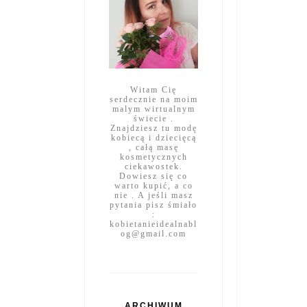
Witam Cię
serdecznie na moim
malym wirtualnym
świecie .
Znajdziesz tu modę
kobiecą i dziecięcą
, całą masę
kosmetycznych
ciekawostek.
Dowiesz się co
warto kupić, a co
nie . A jeśli masz
pytania pisz śmiało
:
kobietanieidealnabl
og@gmail.com
ARCHIWUM