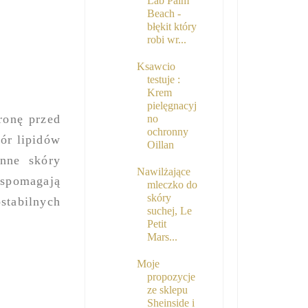
Lab Palm
Beach -
błękit który
robi wr...
Ksawcio
testuje :
Krem
pielęgnacyj
ronę przed
no
ochronny
bór lipidów
Oillan
nne skóry
Nawilżające
wspomagają
mleczko do
skóry
stabilnych
suchej, Le
Petit
Mars...
Moje
propozycje
ze sklepu
Sheinside i