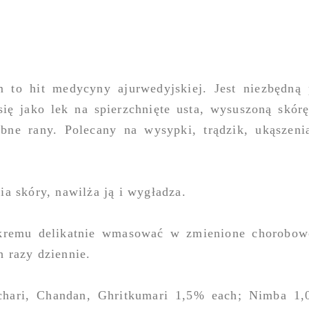
m to hit medycyny ajurwedyjskiej. Jest niezbędn
ię jako lek na spierzchnięte usta, wysuszoną skórę
robne rany. Polecany na wysypki, trądzik, ukąszen
a skóry, nawilża ją i wygładza.
kremu delikatnie wmasować w zmienione chorobow
 razy dziennie.
chari, Chandan, Ghritkumari 1,5% each; Nimba 1,