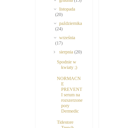
grudnia
(15)
listopada
(20)
października
(24)
września
(17)
sierpnia
(20)
Spodnie w
kwiaty ;)
NORMACN
E
PREVENT
I serum na
rozszerzone
pory
Dermedic
Tidestore
Trench