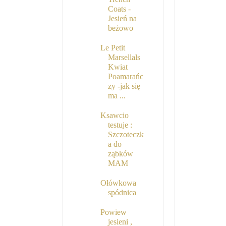
Coats -
Jesień na
beżowo
Le Petit
Marsellals
Kwiat
Poamarańc
zy -jak się
ma ...
Ksawcio
testuje :
Szczoteczk
a do
ząbków
MAM
Ołówkowa
spódnica
Powiew
jesieni ,