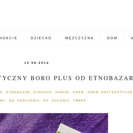
NOKCIE
DZIECKO
MĘŻCZYZNA
DOM
15.08.2014
TYCZNY BORO PLUS OD ETNOBAZA
ŁO
ETNOBAZAR
ETNOSPA
HIMANI
KREM
KREM ANTYSEPTYCZN
,
,
,
,
,
OWY
NA UKĄSZENIA
PO GOLENIU
TWARZ
,
,
,