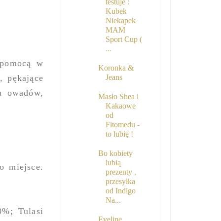
testuje :
Kubek
Niekapek
MAM
Sport Cup (
...
ą pomocą w
Koronka &
, pękające
Jeans
ia owadów,
Masło Shea i
Kakaowe
od
Fitomedu -
to lubię !
Bo kobiety
lubią
o miejsce.
prezenty ,
przesyłka
od Indigo
Na...
0%; Tulasi
Eveline ,