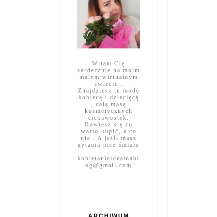
Witam Cię
serdecznie na moim
malym wirtualnym
świecie .
Znajdziesz tu modę
kobiecą i dziecięcą
, całą masę
kosmetycznych
ciekawostek.
Dowiesz się co
warto kupić, a co
nie . A jeśli masz
pytania pisz śmiało
:
kobietanieidealnabl
og@gmail.com
ARCHIWUM