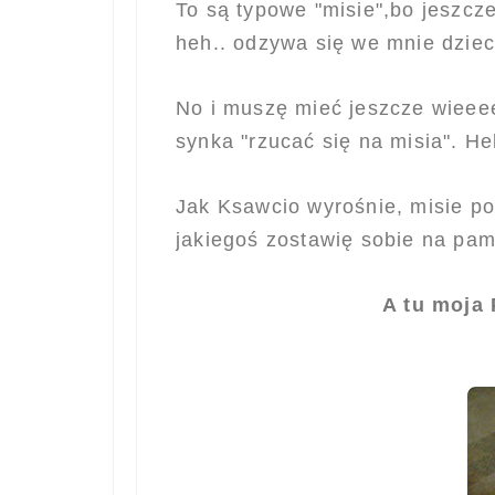
To są typowe "misie",bo jeszcze
heh.. odzywa się we mnie dzieck
No i muszę mieć jeszcze wieeee
synka "rzucać się na misia". He
Jak Ksawcio wyrośnie, misie po
jakiegoś zostawię sobie na pam
A tu moja