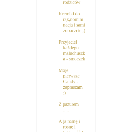
rodziców
Kremiki do
rąk,nomim
nacja i sami
zobaczcie ;)
Przyjaciel
każdego
maluchuszk
a - smoczek
Moje
pierwsze
Candy -
zapraszam
;)
Z pazurem
.....
A ja rosnę i
rosnę i