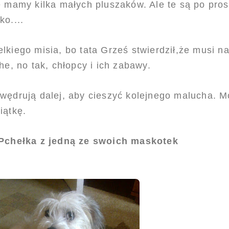
 mamy kilka małych pluszaków. Ale te są po prost
o....
lkiego misia, bo tata Grześ stwierdził,że musi n
he, no tak, chłopcy i ich zabawy.
wędrują dalej, aby cieszyć kolejnego malucha. 
iątkę.
 Pchełka z jedną ze swoich maskotek