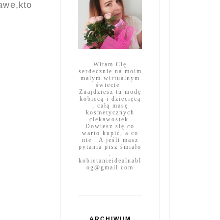
kawe,kto
Witam Cię
serdecznie na moim
malym wirtualnym
świecie .
Znajdziesz tu modę
kobiecą i dziecięcą
, całą masę
kosmetycznych
ciekawostek.
Dowiesz się co
warto kupić, a co
nie . A jeśli masz
pytania pisz śmiało
:
kobietanieidealnabl
og@gmail.com
ARCHIWUM