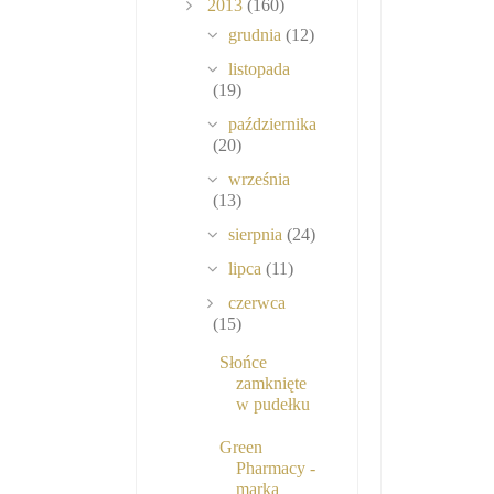
2013
(160)
grudnia
(12)
listopada
(19)
października
(20)
września
(13)
sierpnia
(24)
lipca
(11)
czerwca
(15)
Słońce
zamknięte
w pudełku
Green
Pharmacy -
marka