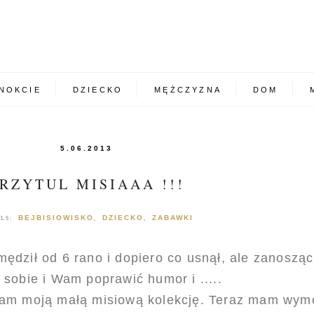
NOKCIE
DZIECKO
MĘŻCZYZNA
DOM
5.06.2013
RZYTUL MISIAAA !!!
BEJBISIOWISKO
DZIECKO
ZABAWKI
ELS:
,
,
dził od 6 rano i dopiero co usnął, ale zanosząc
sobie i Wam poprawić humor i .....
Wam moją małą misiową kolekcję. Teraz mam wym