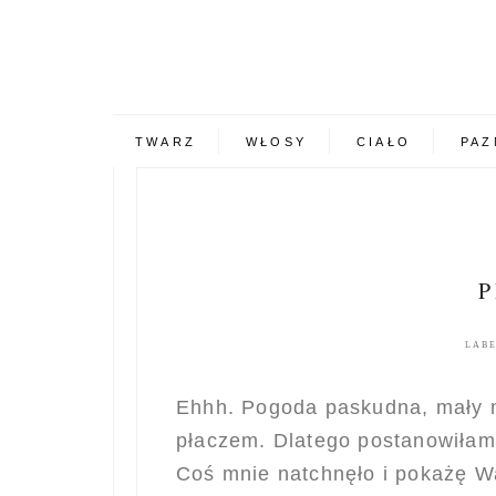
TWARZ
WŁOSY
CIAŁO
PAZ
P
LAB
Ehhh. Pogoda paskudna, mały mę
płaczem. Dlatego postanowiłam 
Coś mnie natchnęło i pokażę 