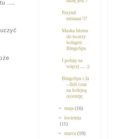
lubię jeść !
u ....
Przytul
misiaaa !!!
auczyć
Maska błotna
do twarzy
kolagen
BingoSpa
Może
I poluję na
więcej .... ;)
BingoSpa i Ja
- dziś czas
na kolejną
recenzję
maja
(16)
kwietnia
(11)
marca
(19)