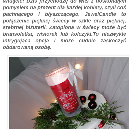
Witajcie! Dziś przychodzę do was z doskonałym
pomysłem na prezent dla każdej kobiety, czyli coś
pachnącego i błyszczącego. JewelCandle to
połączenie pięknej świecy w szkle oraz pięknej,
srebrnej biżuterii. Zatopiona w świecy może być
bransoletka, wisiorek lub kolczyki.To niezwykle
intrygująca opcja i może cudnie zaskoczyć
obdarowaną osobę.