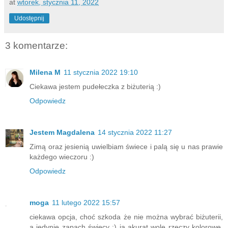
at
wtorek, stycznia 11, 2022
Udostępnij
3 komentarze:
Milena M
11 stycznia 2022 19:10
Ciekawa jestem pudełeczka z biżuterią :)
Odpowiedz
Jestem Magdalena
14 stycznia 2022 11:27
Zimą oraz jesienią uwielbiam świece i palą się u nas prawie
każdego wieczoru :)
Odpowiedz
moga
11 lutego 2022 15:57
ciekawa opcja, choć szkoda że nie można wybrać biżuterii,
a jedynie zapach świecy :) ja akurat wolę rzeczy kolorowe,