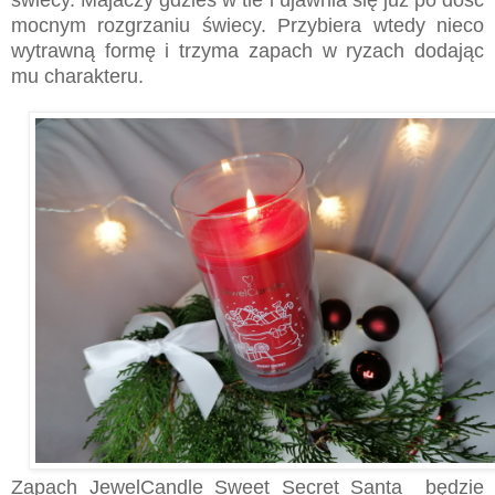
świecy. Majaczy gdzieś w tle i ujawnia się już po dość
mocnym rozgrzaniu świecy. Przybiera wtedy nieco
wytrawną formę i trzyma zapach w ryzach dodając
mu charakteru.
Zapach JewelCandle Sweet Secret Santa będzie