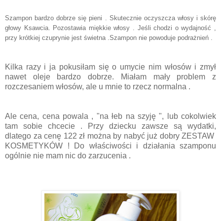
Szampon bardzo dobrze się pieni . Skutecznie oczyszcza włosy i skórę
głowy Ksawcia. Pozostawia miękkie włosy . Jeśli chodzi o wydajność ,
przy krótkiej czuprynie jest świetna .Szampon nie powoduje podrażnień .
Kilka razy i ja pokusiłam się o umycie nim włosów i zmył
nawet oleje bardzo dobrze. Miałam mały problem z
rozczesaniem włosów, ale u mnie to rzecz normalna .
Ale cena, cena powala , "na łeb na szyję ", lub cokolwiek
tam sobie chcecie . Przy dziecku zawsze są wydatki,
dlatego za cenę 122 zł można by nabyć już dobry ZESTAW
KOSMETYKÓW ! Do właściwości i działania szamponu
ogólnie nie mam nic do zarzucenia .