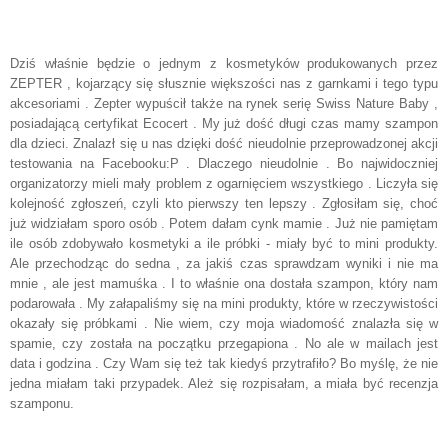
Dziś właśnie będzie o jednym z kosmetyków produkowanych przez
ZEPTER , kojarzący się słusznie większości nas z garnkami i tego typu
akcesoriami . Zepter wypuścił także na rynek serię Swiss Nature Baby ,
posiadającą certyfikat Ecocert . My już dość długi czas mamy szampon
dla dzieci. Znalazł się u nas dzięki dość nieudolnie przeprowadzonej akcji
testowania na Facebooku:P . Dlaczego nieudolnie . Bo najwidoczniej
organizatorzy mieli mały problem z ogarnięciem wszystkiego . Liczyła się
kolejność zgłoszeń, czyli kto pierwszy ten lepszy . Zgłosiłam się, choć
już widziałam sporo osób . Potem dałam cynk mamie . Już nie pamiętam
ile osób zdobywało kosmetyki a ile próbki - miały być to mini produkty.
Ale przechodząc do sedna , za jakiś czas sprawdzam wyniki i nie ma
mnie , ale jest mamuśka . I to właśnie ona dostała szampon, który nam
podarowała . My załapaliśmy się na mini produkty, które w rzeczywistości
okazały się próbkami . Nie wiem, czy moja wiadomość znalazła się w
spamie, czy została na początku przegapiona . No ale w mailach jest
data i godzina . Czy Wam się też tak kiedyś przytrafiło? Bo myślę, że nie
jedna miałam taki przypadek. Ależ się rozpisałam, a miała być recenzja
szamponu.