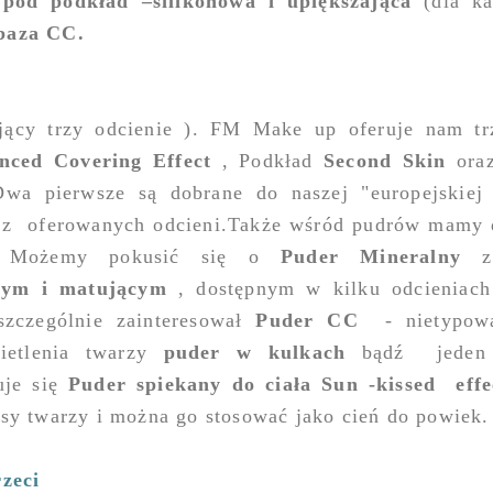
 pod podkład –silikonowa i upiększająca
(dla ka
baza CC.
jący trzy odcienie ). FM Make up oferuje nam tr
nced Covering Effect
, Podkład
Second Skin
ora
Dwa pierwsze są dobrane do naszej "europejskiej
 z
oferowanych odcieni.Także wśród pudrów mamy
w. Możemy pokusić się o
Puder Mineralny
cym i matującym
, dostępnym w kilku odcieniach
zczególnie zainteresował
Puder CC
- nietypow
ietlenia twarzy
puder w kulkach
bądź
jede
je się
Puder spiekany do ciała Sun -kissed
effe
ysy twarzy i można go stosować jako cień do powiek.
rzeci