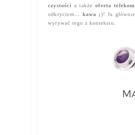
czystości
a także
oferta teleko
odkryciem...
kawa ;
)! Ja główni
wyrywać tego z kontekstu.