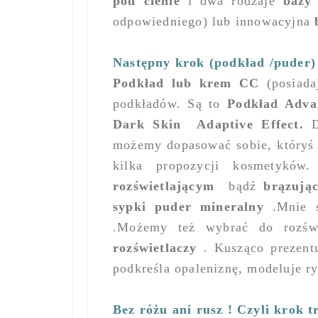
pod cienie
i dwa rodzaje
bazy
odpowiedniego) lub innowacyjna
Następny krok (podkład /puder)
Podkład lub krem CC
(posiada
podkładów.
Są to
Podkład Adva
Dark Skin
Adaptive Effect.
możemy dopasować sobie, któryś
kilka propozycji kosmetykó
rozświetlającym
bądź
brązują
sypki puder mineralny
.Mnie s
.Możemy też wybrać do rozśw
rozświetlaczy
. Kusząco prezentu
podkreśla opaleniznę, modeluje r
Bez różu ani rusz ! Czyli krok t