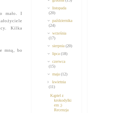
grudnia
(15)
listopada
(20)
o mało. I
ałożyciele
października
(24)
cy. Kilka
września
(17)
sierpnia
(20)
ze mną, bo
lipca
(18)
czerwca
(15)
maja
(12)
kwietnia
(11)
Kąpiel z
krokodylki
em ;)
Recenzja