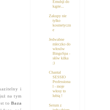
Emulsji do
kąpie...
Zakupy nie
tylko
kosmetyczn
e
Jedwabne
mleczko do
włosów
BingoSpa -
słów kilka
;)
Chantal
SESSIO
Professiona
l - moje
azitelny i
włosy to
już na tym
lubią !
est to
Baza
Serum z
jedwabiem