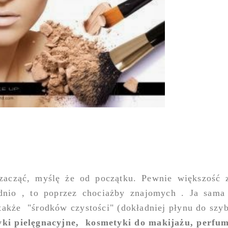
j zacząć, myślę że od początku. Pewnie większość
dnio , to poprzez chociażby znajomych . Ja sam
także
"środków czystości" (dokładniej płynu do szy
ki pielęgnacyjne,
kosmetyki do makijażu, perfu