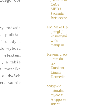
żdego coś
CeCe
MED i
życzenia
świąteczne
FM Make Up
zy rodzaje
przegląd
z
podkład
kosmetykó
w do
 " urody i
makijażu
 do wyboru
Regenerujący
z
efektem
krem do
 , a także
rąk
Emolient
a mozaika
Linum
n z
dwóch
Dermedic
ct
. Ładnie
Syryjskie
naturalne
mydło z
Aleppo ze
sklepu