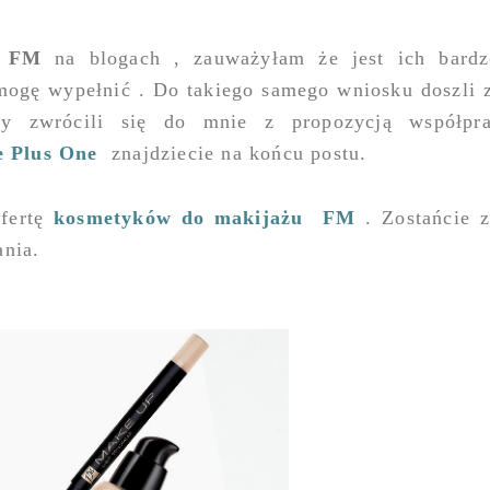
h FM
na blogach , zauważyłam że jest ich bardz
mogę wypełnić . Do takiego samego wniosku doszli z
y zwrócili się do mnie z propozycją współpra
e
Plus One
znajdziecie na końcu postu.
ofertę
kosmetyków do makijażu FM
. Zostańcie 
ania.