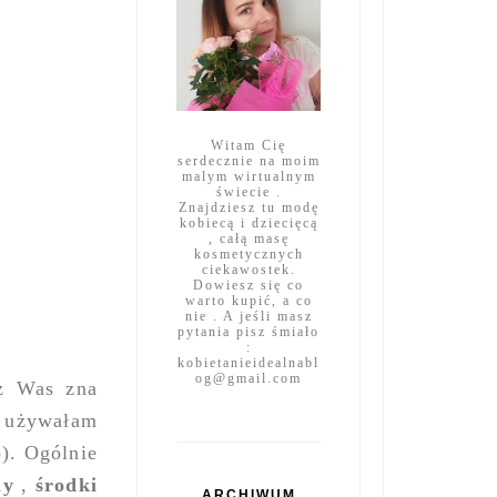
Witam Cię
serdecznie na moim
malym wirtualnym
świecie .
Znajdziesz tu modę
kobiecą i dziecięcą
, całą masę
kosmetycznych
ciekawostek.
Dowiesz się co
warto kupić, a co
nie . A jeśli masz
pytania pisz śmiało
:
kobietanieidealnabl
og@gmail.com
 z Was zna
a używałam
b). Ogólnie
my
,
środki
ARCHIWUM