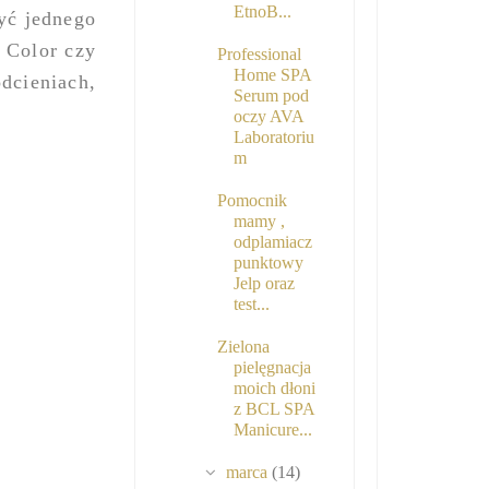
EtnoB...
yć jednego
 Color czy
Professional
Home SPA
cieniach,
Serum pod
oczy AVA
Laboratoriu
m
Pomocnik
mamy ,
odplamiacz
punktowy
Jelp oraz
test...
Zielona
pielęgnacja
moich dłoni
z BCL SPA
Manicure...
marca
(14)