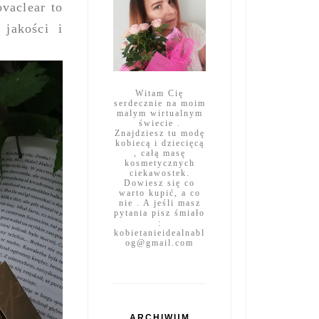
vaclear to
 jakości i
Witam Cię
serdecznie na moim
malym wirtualnym
świecie .
Znajdziesz tu modę
kobiecą i dziecięcą
, całą masę
kosmetycznych
ciekawostek.
Dowiesz się co
warto kupić, a co
nie . A jeśli masz
pytania pisz śmiało
:
kobietanieidealnabl
og@gmail.com
ARCHIWUM