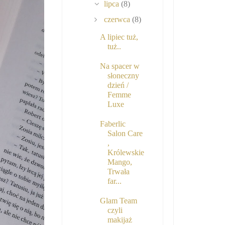
lipca
(8)
czerwca
(8)
A lipiec tuż,
tuż..
Na spacer w
słoneczny
dzień /
Femme
Luxe
Faberlic
Salon Care
,
Królewskie
Mango,
Trwała
far...
Glam Team
czyli
makijaż