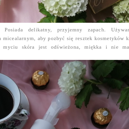
. Posiada delikatny, przyjemny zapach. Używ
 micealarnym, aby pozbyć się resztek kosmetyków 
Po myciu skóra jest odświeżona, miękka i nie 