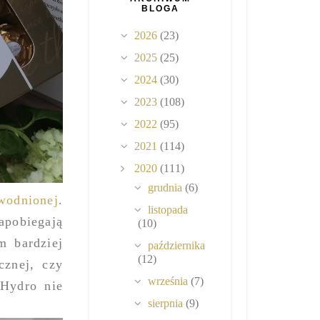
BLOGA
2026
(23)
2025
(25)
2024
(30)
2023
(108)
2022
(95)
2021
(114)
2020
(111)
grudnia
(6)
wodnionej
.
listopada
apobiegają
(10)
m bardziej
października
(12)
cznej, czy
września
(7)
 Hydro nie
sierpnia
(9)