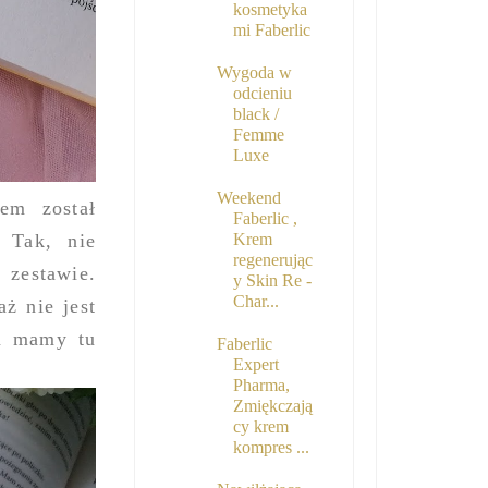
kosmetyka
mi Faberlic
Wygoda w
odcieniu
black /
Femme
Luxe
Weekend
em został
Faberlic ,
Krem
 Tak, nie
regenerując
 zestawie.
y Skin Re -
Char...
ż nie jest
em mamy tu
Faberlic
Expert
Pharma,
Zmiękczają
cy krem
kompres ...