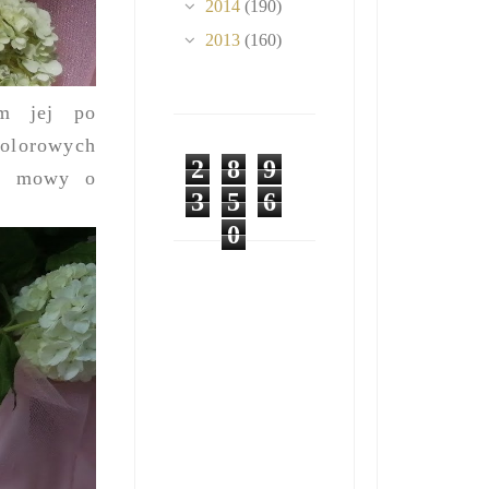
2014
(190)
2013
(160)
am jej po
kolorowych
2
8
9
ma mowy o
3
5
6
0