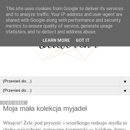
This site uses cookies from Google to deliver its services
and to analyze traffic. Your IP address and user-agent are
shared with Google along with performance and security
metrics to ensure quality of service, generate usage
statistics, and to detect and address abuse.
LEARN MORE
GOT IT
▼
▼
7.07.2020
Moja mała kolekcja myjadeł
Witajcie! Żele pod prysznic i wszelkiego rodzaju mydła to
chyba najszybciej zużywane kosmetyki w każdym domu.